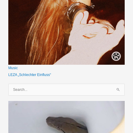
Music
LEZA „Schlechter Einfluss“
S
u
c
h
e
n
n