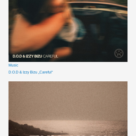
Music
D.O.D & Izzy Bizu „Careful“