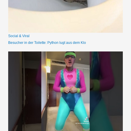
a
c
h
:
Social & Viral
Besucher in der Toilette: Python lugt aus dem Klo