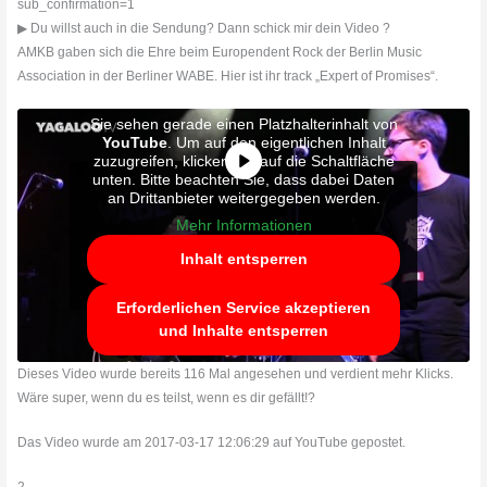
sub_confirmation=1
▶ Du willst auch in die Sendung? Dann schick mir dein Video ?
AMKB gaben sich die Ehre beim Europendent Rock der Berlin Music
Association in der Berliner WABE. Hier ist ihr track „Expert of Promises“.
Sie sehen gerade einen Platzhalterinhalt von
YouTube
. Um auf den eigentlichen Inhalt
zuzugreifen, klicken Sie auf die Schaltfläche
unten. Bitte beachten Sie, dass dabei Daten
an Drittanbieter weitergegeben werden.
Mehr Informationen
Inhalt entsperren
Erforderlichen Service akzeptieren
und Inhalte entsperren
Dieses Video wurde bereits 116 Mal angesehen und verdient mehr Klicks.
Wäre super, wenn du es teilst, wenn es dir gefällt!?
Das Video wurde am 2017-03-17 12:06:29 auf YouTube gepostet.