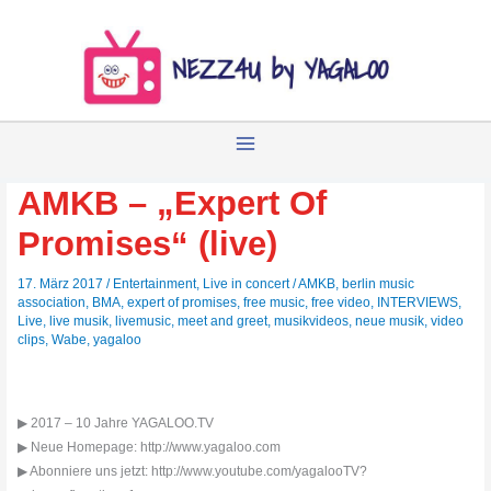
Zum
Inhalt
springen
AMKB – „Expert Of
Promises“ (live)
17. März 2017
/
Entertainment
,
Live in concert
/
AMKB
,
berlin music
association
,
BMA
,
expert of promises
,
free music
,
free video
,
INTERVIEWS
,
Live
,
live musik
,
livemusic
,
meet and greet
,
musikvideos
,
neue musik
,
video
clips
,
Wabe
,
yagaloo
▶ 2017 – 10 Jahre YAGALOO.TV
▶ Neue Homepage: http://www.yagaloo.com
▶ Abonniere uns jetzt: http://www.youtube.com/yagalooTV?