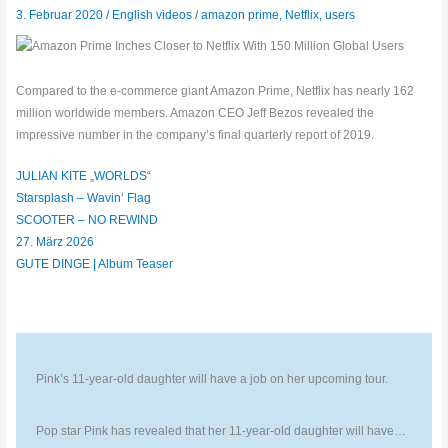
3. Februar 2020
/
English videos
/
amazon prime
,
Netflix
,
users
Compared to the e-commerce giant Amazon Prime, Netflix has nearly 162
million worldwide members. Amazon CEO Jeff Bezos revealed the
impressive number in the company’s final quarterly report of 2019.
JULIAN KITE „WORLDS“
Starsplash – Wavin‘ Flag
SCOOTER – NO REWIND
27. März 2026
GUTE DINGE | Album Teaser
Pink’s 11-year-old daughter will have a job on her upcoming tour.
Pop star Pink has revealed that her 11-year-old daughter will have…