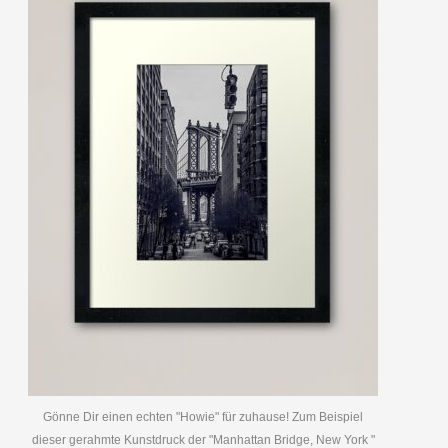
Gönne Dir einen echten "Howie" für zuhause! Zum Beispiel
dieser gerahmte Kunstdruck der "Manhattan Bridge, New York "