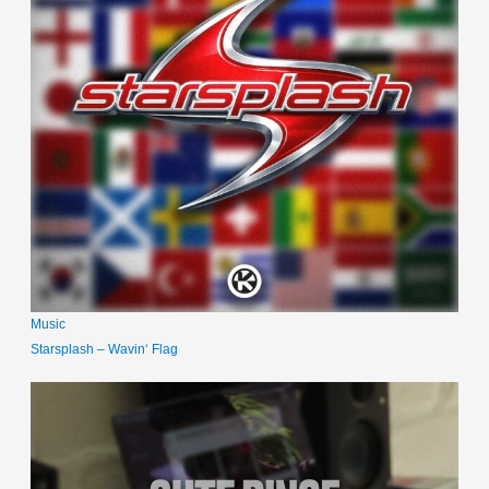
Music
Starsplash – Wavin‘ Flag