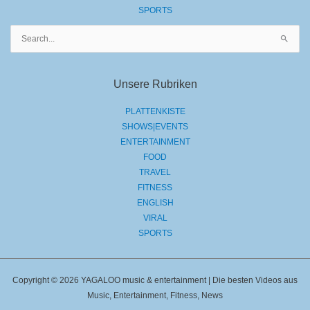
SPORTS
Suchen
nach:
Unsere Rubriken
PLATTENKISTE
SHOWS|EVENTS
ENTERTAINMENT
FOOD
TRAVEL
FITNESS
ENGLISH
VIRAL
SPORTS
Copyright © 2026 YAGALOO music & entertainment | Die besten Videos aus
Music, Entertainment, Fitness, News