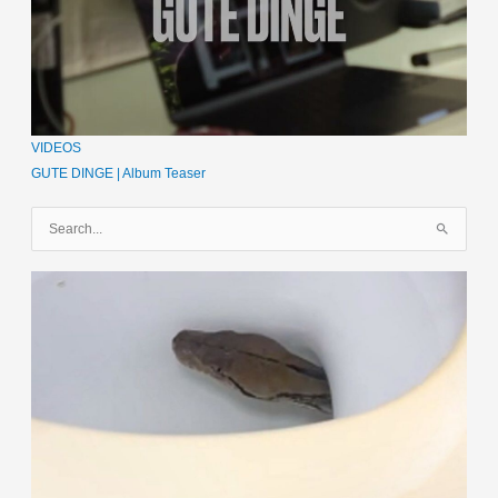
VIDEOS
GUTE DINGE | Album Teaser
S
u
c
h
e
n
n
a
c
h
: