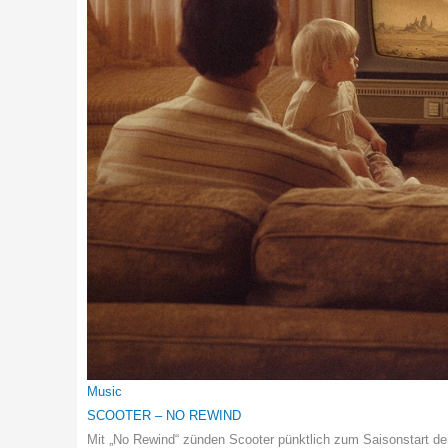
Music
SCOOTER – NO REWIND
Mit „No Rewind“ zünden Scooter pünktlich zum Saisonstart den