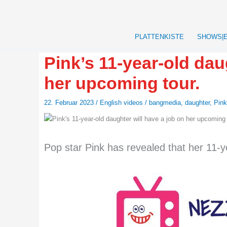
Zum
Inhalt
springen
PLATTENKISTE
SHOWS|
Pink’s 11-year-old dau
her upcoming tour.
22. Februar 2023
/
English videos
/
bangmedia
,
daughter
,
Pink
Pop star Pink has revealed that her 11-ye