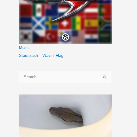
Music
Starsplash – Wavin‘ Flag
S
u
c
h
e
n
n
a