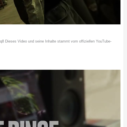
 Dieses Video und seine Inhalte stammt vom offiziellen YouTube-