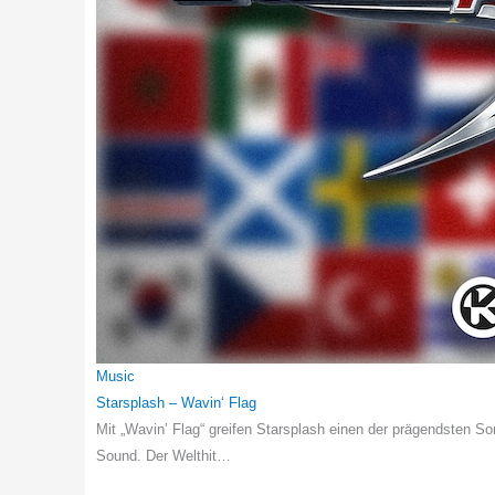
Music
Starsplash – Wavin‘ Flag
Mit „Wavin’ Flag“ greifen Starsplash einen der prägendsten S
Sound. Der Welthit…