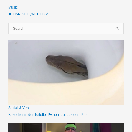
Music
JULIAN KITE „WORLDS“
S
u
c
h
e
n
n
a
c
h
:
Social & Viral
Besucher in der Toilette: Python lugt aus dem Klo