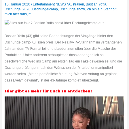
15. Januar 2020
/
Entertainment NEWS
/
Australien
,
Bastian Yotta
,
Dschungel 2020
,
Dschungelcamp
,
Dschungelshow
,
Ich bin ein Star holt
mich hier raus
,
rtl
Bastian Yotta (43) gibt seine Beobachtungen der Vorgänge hinter den
Dschungelcamp-Kulissen preis! Der Reality-TV-Star nahm im vergangenen
Jahr an dem TV-Format teil und plaudert nun offen über die Masche der
Produktion. Unter anderem behauptet er, dass der angeblich so
beschwerliche Weg ins Camp am ersten Tag ein Fake gewesen sei und die
Dschungelprüfungen nach den Wünschen der Mitarbeiter manipuliert
worden seien. „Meine persönliche Meinung: War von Anfang an geplant,
dass Evelyn gewinnt“, ist der 43-Jährige komplett überzeugt.
Hier gibt es mehr für Euch zu entdecken!