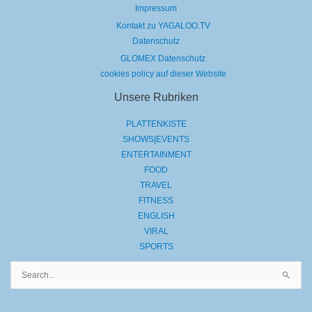
Impressum
Kontakt zu YAGALOO.TV
Datenschutz
GLOMEX Datenschutz
cookies policy auf dieser Website
Unsere Rubriken
PLATTENKISTE
SHOWS|EVENTS
ENTERTAINMENT
FOOD
TRAVEL
FITNESS
ENGLISH
VIRAL
SPORTS
Suchen
nach: