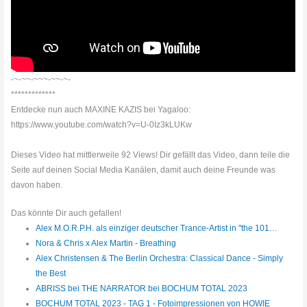
-~-~~-~~~-~~-~-
*************
Entdecke nun auch MAXINE KAZIS bei Yagaloo:
https://www.youtube.com/watch?v=U-0Iz3kLUKw
Dieses Video hat mittlerweile 92 Views! Dir gefällt das Video, dann teile die
Seite auf deinen Social Media Kanälen, damit auch deine Freunde was
davon haben.
Das könnte Dir auch gefallen!
Alex M.O.R.P.H. als einziger deutscher Trance-Artist in "the 101…
Nora & Chris x Alex Martin - Breathing
Alex Christensen & The Berlin Orchestra: Classical Dance - Simply
the Best
ABRISS bei THE NARRATOR bei BOCHUM TOTAL 2023
BOCHUM TOTAL 2023 - TAG 1 - Fotoimpressionen von HOWIE