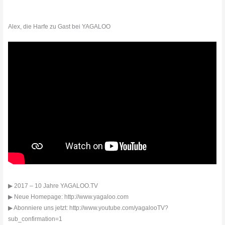
Alex, die Harfe zu Gast bei YAGALOO
▶ 2017 – 10 Jahre YAGALOO.TV
▶ Neue Homepage: http://www.yagaloo.com
▶ Abonniere uns jetzt: http://www.youtube.com/yagalooTV?
sub_confirmation=1