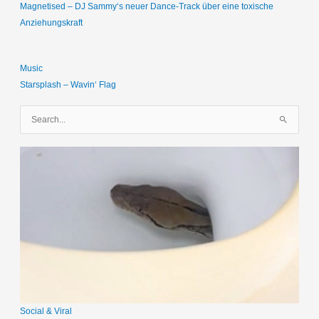
Magnetised – DJ Sammy‘s neuer Dance-Track über eine toxische
Anziehungskraft
Music
Starsplash – Wavin‘ Flag
S
u
c
h
e
n
n
a
c
h
:
Social & Viral