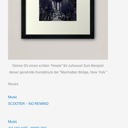
Gönne Dir einen echten "Howie" für zuhause! Zum Beispiel
dieser gerahmte Kunstdruck der "Manhattan Bridge, New York "
Neues
Music
SCOOTER – NO REWIND
Music