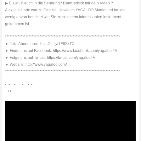
▶ Du willst auch in die Sendung? Dann schick mir dein Video ?
Alex, die Harfe war zu Gast bei Howie im YAGALOO Studio und hat ein
wenig davon berichtet wie Sie zu so einem interessanten Instrument
gekommen ist
*************************************************************************
► Jetzt Abonnieren: http://bit.ly/1E8SxTX
► Finde uns auf Facebook: https://www.facebook.com/yagaloo.TV
► Folge uns auf Twitter: https://twitter.com/yagalooTV
► Website: http://www.yagaloo.com/
*************************************************************************
-~-~~-~~~-~~-~-
+++