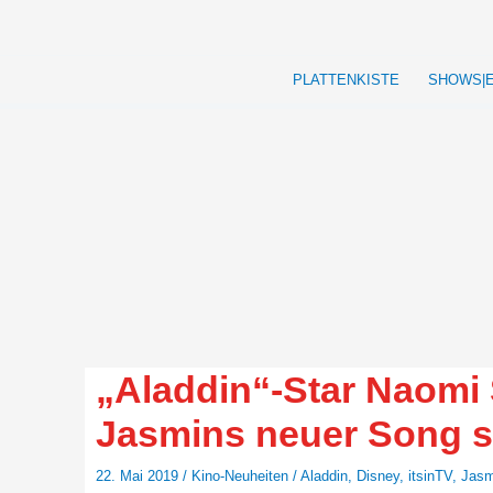
Zum
Inhalt
springen
PLATTENKISTE
SHOWS|
„Aladdin“-Star Naomi 
Jasmins neuer Song s
22. Mai 2019
/
Kino-Neuheiten
/
Aladdin
,
Disney
,
itsinTV
,
Jasm