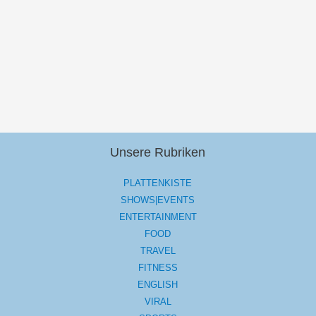
Unsere Rubriken
PLATTENKISTE
SHOWS|EVENTS
ENTERTAINMENT
FOOD
TRAVEL
FITNESS
ENGLISH
VIRAL