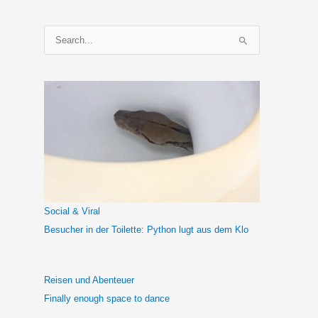
S
u
c
h
e
n
n
a
c
h
Social & Viral
:
Besucher in der Toilette: Python lugt aus dem Klo
Reisen und Abenteuer
Finally enough space to dance