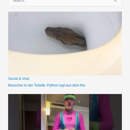
u
c
h
e
n
n
a
c
h
:
Social & Viral
Besucher in der Toilette: Python lugt aus dem Klo