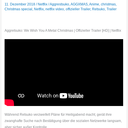
11. Dezember 2018
/
Netflix
/
Aggrestsuko
,
AGGXMAS
,
Anime
,
christmas
,
Christmas special
,
Netflix
,
netflix video
,
offizieller Trailer
,
Retsuko
,
Trailer
Aggretsuko: We Wish You A Metal Christmas | Offizieller Trailer [HD] | Netflix
Während Retsuko verzweifelt Pläne für Heiligabend macht, gerät ihre
zwanghafte Suche nach Bestätigung über die sozialen Netzwerke langsam,
aber sicher außer Kontrolle.