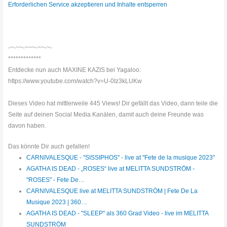
Erforderlichen Service akzeptieren und Inhalte entsperren
-~-~~-~~~-~~-~-
*************
Entdecke nun auch MAXINE KAZIS bei Yagaloo:
https://www.youtube.com/watch?v=U-0Iz3kLUKw
Dieses Video hat mittlerweile 445 Views! Dir gefällt das Video, dann teile die
Seite auf deinen Social Media Kanälen, damit auch deine Freunde was
davon haben.
Das könnte Dir auch gefallen!
CARNIVALESQUE - "SISSIPHOS" - live at "Fete de la musique 2023"
AGATHA IS DEAD - „ROSES“ live at MELITTA SUNDSTRÖM -
"ROSES" - Fete De…
CARNIVALESQUE live at MELITTA SUNDSTRÖM | Fete De La
Musique 2023 | 360…
AGATHA IS DEAD - "SLEEP" als 360 Grad Video - live im MELITTA
SUNDSTRÖM