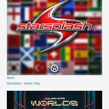
Music
Starsplash – Wavin‘ Flag