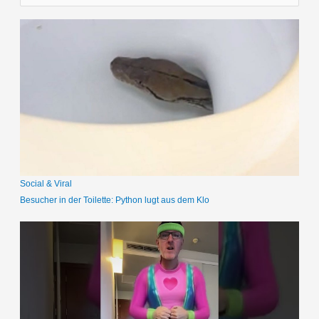
u
c
h
e
n
n
a
c
h
:
Social & Viral
Besucher in der Toilette: Python lugt aus dem Klo