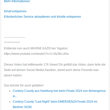
Mehr Informationen
Inhalt entsperren
Erforderlichen Service akzeptieren und Inhalte entsperren
-~-~~-~~~-~~-~-
*************
Entdecke nun auch MAXINE KAZIS bei Yagaloo:
https://www.youtube.com/watch?v=U-0Iz3kLUKw
Dieses Video hat mittlerweile 176 Views! Dir gefällt das Video, dann teile die
Seite auf deinen Social Media Kanälen, damit auch deine Freunde was
davon haben.
Das könnte Dir auch gefallen!
Cordury County aus Hamburg live beim Finale 2024 von #emergenza
in…
Cordury County "Last Night" beim EMERGENZA Finale 2024 im
Berliner SO36