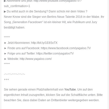
▶ Abonniere uns jetzt: http://www.youtube.com/yagalooTV?
sub_confirmation=1
▶ Du willst auch in die Sendung? Dann schick mir dein Video ?
Never Know sind die Sieger von Berlins Neue Talente 2016 in der Wabe. Ihr
Song „Generation Facedown“ ist ein kleiner Hit, wie Publikum und Jury
bestätigt haben.
*****
► Jetzt Abonnieren: http://bit.ly/1E8SxTX
► Finde uns auf Facebook: https://www.facebook.com/yagaloo.TV
► Folge uns auf Twitter: https://twitter.com/yagalooTV
► Website: http://www.yagaloo.com/
*****
-~-~~-~~~-~~-~-
+++
Sie sehen gerade einen Platzhalterinhalt von
YouTube
. Um auf den
eigentlichen Inhalt zuzugreifen, klicken Sie auf die Schaltfläche unten. Bitte
beachten Sie, dass dabei Daten an Drittanbieter weitergegeben werden.