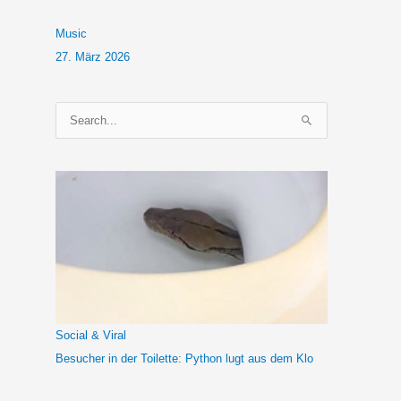
Music
27. März 2026
S
u
c
h
e
n
n
a
c
h
Social & Viral
:
Besucher in der Toilette: Python lugt aus dem Klo