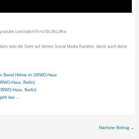
w.youtube.com/watch?v=U-0Iz3kLUKw
 dann teile die Seite auf deinen Social Media Kanälen, damit auch deine
 von Bernd Höhne im ORWO-Haus
ORWO-Haus, Berlin)
ORWO-Haus, Berlin)
y geht das…
Nächster Beitrag
→