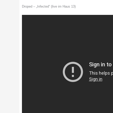
Droped – „Infected“ (live im Haus 13)