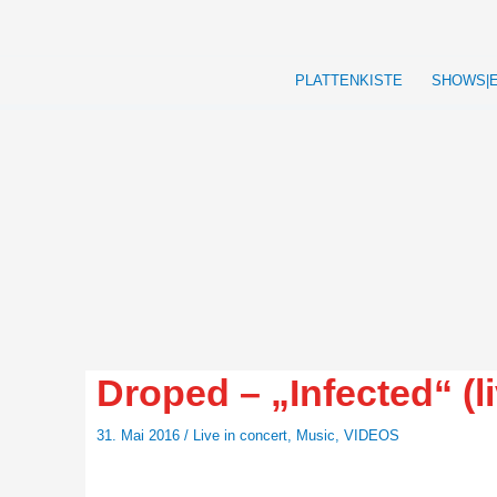
Zum
Inhalt
springen
PLATTENKISTE
SHOWS|
Droped – „Infected“ (l
31. Mai 2016
/
Live in concert
,
Music
,
VIDEOS