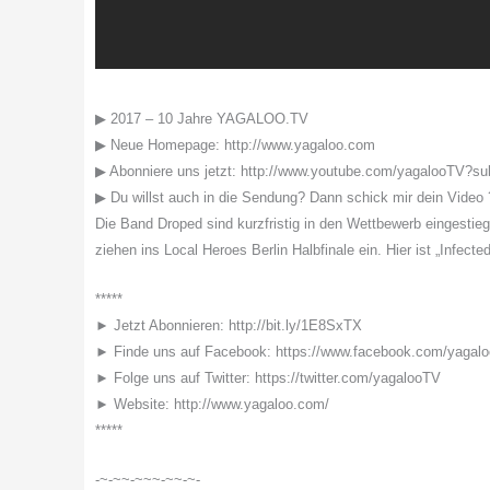
▶ 2017 – 10 Jahre YAGALOO.TV
▶ Neue Homepage: http://www.yagaloo.com
▶ Abonniere uns jetzt: http://www.youtube.com/yagalooTV?su
▶ Du willst auch in die Sendung? Dann schick mir dein Video 
Die Band Droped sind kurzfristig in den Wettbewerb eingesti
ziehen ins Local Heroes Berlin Halbfinale ein. Hier ist „Infected
*****
► Jetzt Abonnieren: http://bit.ly/1E8SxTX
► Finde uns auf Facebook: https://www.facebook.com/yagal
► Folge uns auf Twitter: https://twitter.com/yagalooTV
► Website: http://www.yagaloo.com/
*****
-~-~~-~~~-~~-~-