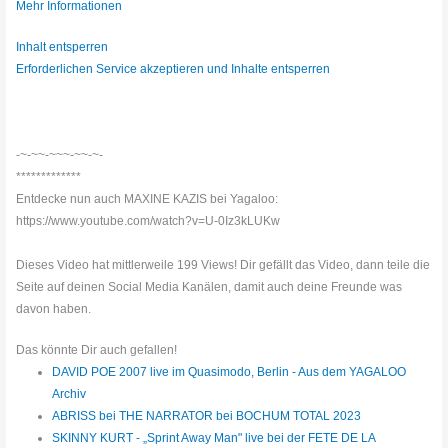
Mehr Informationen
Inhalt entsperren
Erforderlichen Service akzeptieren und Inhalte entsperren
-~-~~-~~~-~~-~-
*************
Entdecke nun auch MAXINE KAZIS bei Yagaloo:
https://www.youtube.com/watch?v=U-0Iz3kLUKw
Dieses Video hat mittlerweile 199 Views! Dir gefällt das Video, dann teile die
Seite auf deinen Social Media Kanälen, damit auch deine Freunde was
davon haben.
Das könnte Dir auch gefallen!
DAVID POE 2007 live im Quasimodo, Berlin - Aus dem YAGALOO
Archiv
ABRISS bei THE NARRATOR bei BOCHUM TOTAL 2023
SKINNY KURT - „Sprint Away Man" live bei der FETE DE LA