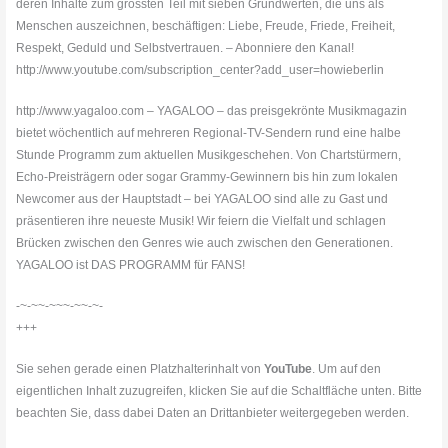
deren Inhalte zum grössten Teil mit sieben Grundwerten, die uns als
Menschen auszeichnen, beschäftigen: Liebe, Freude, Friede, Freiheit,
Respekt, Geduld und Selbstvertrauen. – Abonniere den Kanal!
http://www.youtube.com/subscription_center?add_user=howieberlin
http://www.yagaloo.com – YAGALOO – das preisgekrönte Musikmagazin
bietet wöchentlich auf mehreren Regional-TV-Sendern rund eine halbe
Stunde Programm zum aktuellen Musikgeschehen. Von Chartstürmern,
Echo-Preisträgern oder sogar Grammy-Gewinnern bis hin zum lokalen
Newcomer aus der Hauptstadt – bei YAGALOO sind alle zu Gast und
präsentieren ihre neueste Musik! Wir feiern die Vielfalt und schlagen
Brücken zwischen den Genres wie auch zwischen den Generationen.
YAGALOO ist DAS PROGRAMM für FANS!
-~-~~-~~~-~~-~-
+++
Sie sehen gerade einen Platzhalterinhalt von
YouTube
. Um auf den
eigentlichen Inhalt zuzugreifen, klicken Sie auf die Schaltfläche unten. Bitte
beachten Sie, dass dabei Daten an Drittanbieter weitergegeben werden.