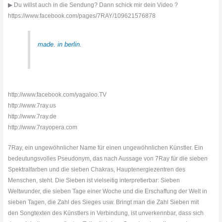
▶ Du willst auch in die Sendung? Dann schick mir dein Video ?
https://www.facebook.com/pages/7RAY/109621576878
made. in berlin.
http://www.facebook.com/yagaloo.TV
http://www.7ray.us
http://www.7ray.de
http://www.7rayopera.com
7Ray, ein ungewöhnlicher Name für einen ungewöhnlichen Künstler. Ein
bedeutungsvolles Pseudonym, das nach Aussage von 7Ray für die sieben
Spektralfarben und die sieben Chakras, Hauptenergiezentren des
Menschen, steht. Die Sieben ist vielseitig interpretierbar: Sieben
Weltwunder, die sieben Tage einer Woche und die Erschaffung der Welt in
sieben Tagen, die Zahl des Sieges usw. Bringt man die Zahl Sieben mit
den Songtexten des Künstlers in Verbindung, ist unverkennbar, dass sich