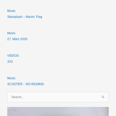
Music
Starsplash – Wavin‘ Flag
Music
27. März 2026
VIDEOS
333
Music
SCOOTER – NO REWIND
S
u
c
h