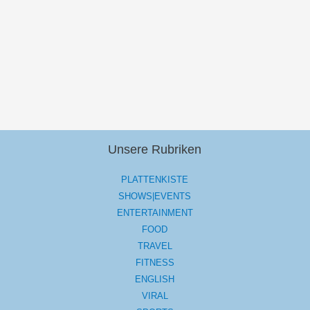
Unsere Rubriken
PLATTENKISTE
SHOWS|EVENTS
ENTERTAINMENT
FOOD
TRAVEL
FITNESS
ENGLISH
VIRAL