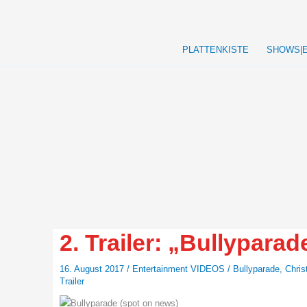
Zum
Inhalt
springen
PLATTENKISTE
SHOWS|
2. Trailer: „Bullyparad
16. August 2017
/
Entertainment VIDEOS
/
Bullyparade
,
Chris
Trailer