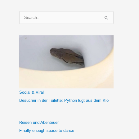
S
u
c
h
e
n
n
a
c
h
Social & Viral
:
Besucher in der Toilette: Python lugt aus dem Klo
Reisen und Abenteuer
Finally enough space to dance