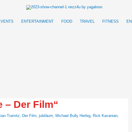
EVENTS
ENTERTAINMENT
FOOD
TRAVEL
FITNESS
EN
e – Der Film“
tian Tramitz
,
Der Film
,
jubiläum
,
Michael Bully Herbig
,
Rick Kavanian
,