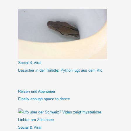
c
h
e
n
n
a
c
h
Social & Viral
:
Besucher in der Toilette: Python lugt aus dem Klo
Reisen und Abenteuer
Finally enough space to dance
Social & Viral