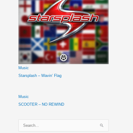
Music
Starsplash – Wavin‘ Flag
Music
SCOOTER – NO REWIND
S
u