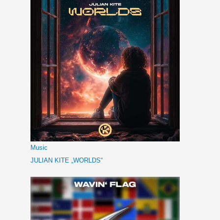
Music
JULIAN KITE „WORLDS“