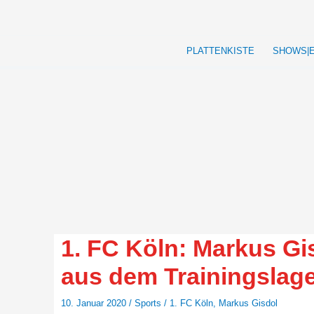
Zum
Inhalt
springen
PLATTENKISTE
SHOWS|
1. FC Köln: Markus Gi
aus dem Trainingsla
10. Januar 2020
/
Sports
/
1. FC Köln
,
Markus Gisdol