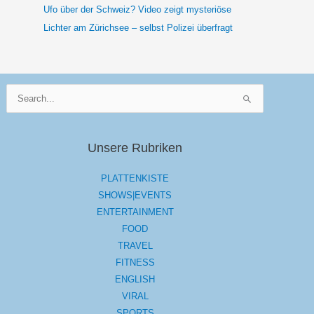
Ufo über der Schweiz? Video zeigt mysteriöse
Lichter am Zürichsee – selbst Polizei überfragt
Suchen
nach:
Unsere Rubriken
PLATTENKISTE
SHOWS|EVENTS
ENTERTAINMENT
FOOD
TRAVEL
FITNESS
ENGLISH
VIRAL
SPORTS