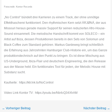
Fotocredit: Kontor Records
„No Control“ bündelt drei Karrieren zu einem Track, der ohne unnötige
Effekthascherei funktioniert. Den rhythmischen Kern setzt ÄRJØNÄ, der aus
Missouri heraus gerade massiv Support für seinen reduzierten Afro-House-
Sound einsammelt. Die melodische Handschrift kommt von SOLECO – ein
Artist auf Ibiza, dessen Produktionen bereits in den Sets von Solomun und
Black Coffee zum Standard gehören. Markus Gardeweg bringt schließlich
die Erfahrung aus Jahrzehnten Hamburger Club-Historie ein, um das Ganze
produktionstechnisch auf den Punkt zu bringen. Es ist diese Mischung aus
US-Underground, Ibiza-Flair und deutschem Engineering, die den Release
aus der Masse hebt. Ein funktionales Tool für jeden, der Melodic House mit
Substanz sucht.
Kaufseite: https://ktr.lnk.to/NoControl
Video Link Kontor TV: https://youtu.be/Nb4cQ34XhAM
←
Vorheriger Beitrag
Nächster Beitrag
→