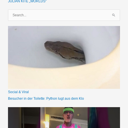
JULIAN KITE „WORLDS“
S
u
c
h
e
n
n
a
c
h
:
Social & Viral
Besucher in der Toilette: Python lugt aus dem Klo