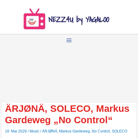
Zum
Inhalt
springen
ÄRJØNÄ, SOLECO, Markus
Gardeweg „No Control“
18. Mai 2026
/
Music
/
ÄRJØNÄ
,
Markus Gardeweg
,
No Control
,
SOLECO