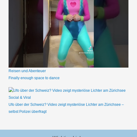
Reisen und Abenteuer
Finally enough space to dance
Social & Viral
Ufo über der Schweiz? Video zeigt mysteriöse Lichter am Zürichsee –
selbst Polizei überfragt