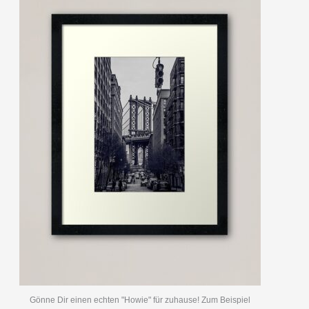
Gönne Dir einen echten "Howie" für zuhause! Zum Beispiel