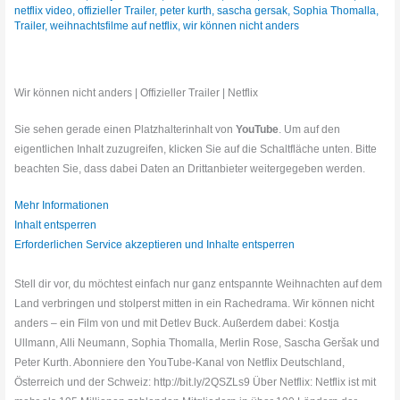
netflix video
,
offizieller Trailer
,
peter kurth
,
sascha gersak
,
Sophia Thomalla
,
Trailer
,
weihnachtsfilme auf netflix
,
wir können nicht anders
Wir können nicht anders | Offizieller Trailer | Netflix
Sie sehen gerade einen Platzhalterinhalt von
YouTube
. Um auf den
eigentlichen Inhalt zuzugreifen, klicken Sie auf die Schaltfläche unten. Bitte
beachten Sie, dass dabei Daten an Drittanbieter weitergegeben werden.
Mehr Informationen
Inhalt entsperren
Erforderlichen Service akzeptieren und Inhalte entsperren
Stell dir vor, du möchtest einfach nur ganz entspannte Weihnachten auf dem
Land verbringen und stolperst mitten in ein Rachedrama. Wir können nicht
anders – ein Film von und mit Detlev Buck. Außerdem dabei: Kostja
Ullmann, Alli Neumann, Sophia Thomalla, Merlin Rose, Sascha Geršak und
Peter Kurth. Abonniere den YouTube-Kanal von Netflix Deutschland,
Österreich und der Schweiz: http://bit.ly/2QSZLs9 Über Netflix: Netflix ist mit