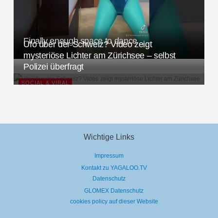
Finally enough space to dance
Ufo über der Schweiz? Video zeigt
mysteriöse Lichter am Zürichsee – selbst
Polizei überfragt
SOCIAL & VIRAL
Wichtige Links
Impressum
Kontakt zu YAGALOO.TV
Datenschutz
GLOMEX Datenschutz
cookies policy auf dieser Website