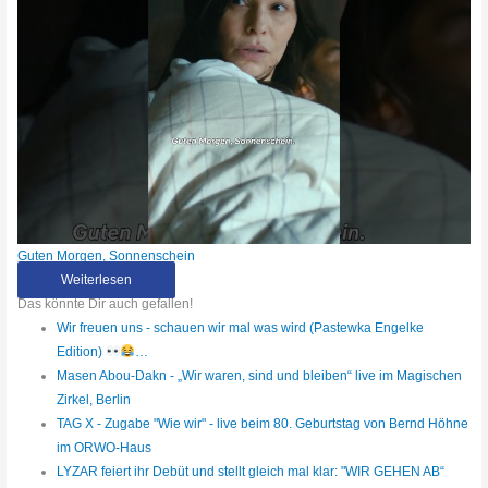
Guten Morgen, Sonnenschein
Weiterlesen
Das könnte Dir auch gefallen!
Wir freuen uns - schauen wir mal was wird (Pastewka Engelke
Edition)
…
Masen Abou-Dakn - „Wir waren, sind und bleiben“ live im Magischen
Zirkel, Berlin
TAG X - Zugabe "Wie wir" - live beim 80. Geburtstag von Bernd Höhne
im ORWO-Haus
LYZAR feiert ihr Debüt und stellt gleich mal klar: "WIR GEHEN AB“