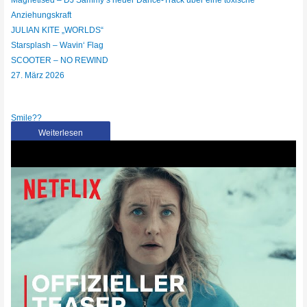
Magnetised – DJ Sammy‘s neuer Dance-Track über eine toxische
Anziehungskraft
JULIAN KITE „WORLDS“
Starsplash – Wavin‘ Flag
SCOOTER – NO REWIND
27. März 2026
Smile??
Weiterlesen