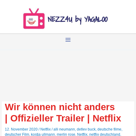
Zum
Inhalt
springen
Wir können nicht anders
| Offizieller Trailer | Netflix
12. November 2020
/
Netflix
/
alli neumann
,
detlev buck
,
deutsche filme
,
deutscher Film
,
kostja ullmann
,
merlin rose
,
Netflix
,
netflix deutschland
,