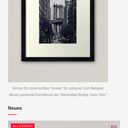
Gönne Dir einen echten "Howie" für zuhause! Zum Beispiel
dieser gerahmte Kunstdruck der "Manhattan Bridge, New York "
Neues
ALLGEMEIN