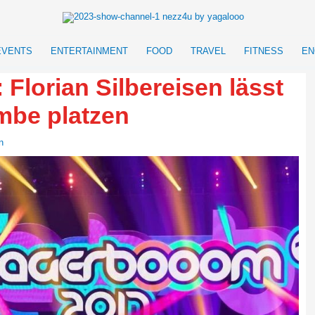
EVENTS
ENTERTAINMENT
FOOD
TRAVEL
FITNESS
EN
 Florian Silbereisen lässt
be platzen
n