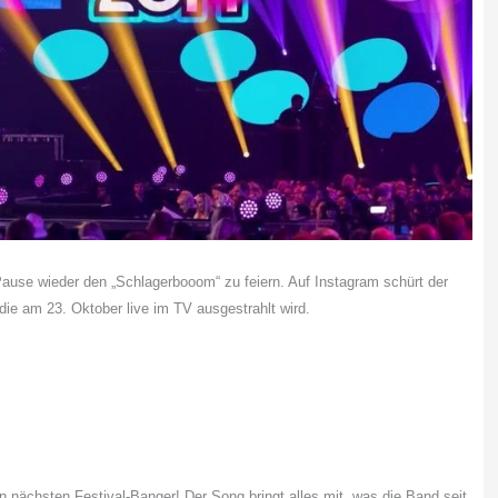
ause wieder den „Schlagerbooom“ zu feiern. Auf Instagram schürt der
ie am 23. Oktober live im TV ausgestrahlt wird.
 nächsten Festival-Banger! Der Song bringt alles mit, was die Band seit