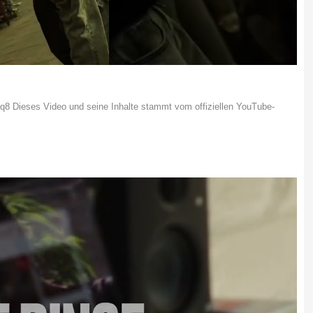
 Dieses Video und seine Inhalte stammt vom offiziellen YouTube-