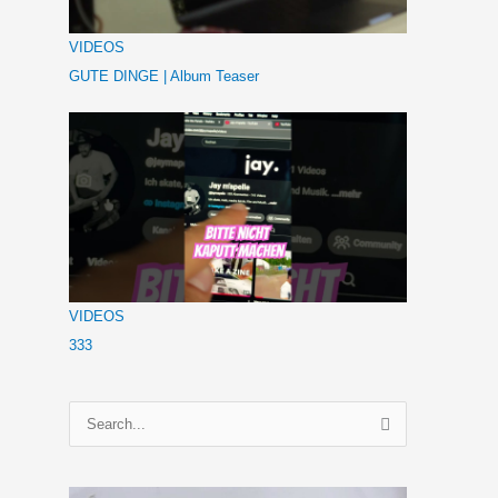
VIDEOS
GUTE DINGE | Album Teaser
VIDEOS
333
S
u
c