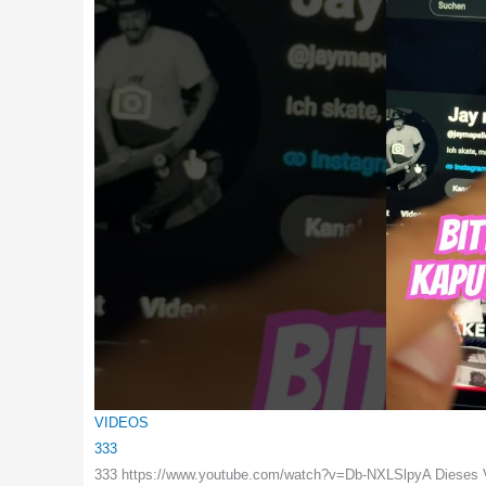
VIDEOS
333
333 https://www.youtube.com/watch?v=Db-NXLSlpyA Dieses Vi