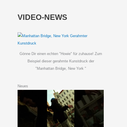
VIDEO-NEWS
Gönne Dir einen echten "Howie" für zuhause! Zum
Beispiel dieser gerahmte Kunstdruck der
"Manhattan Bridge, New York "
Neues