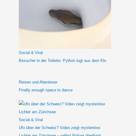
h
e
n
n
a
c
h
Social & Viral
:
Besucher in der Toilette: Python lugt aus dem Klo
Reisen und Abenteuer
Finally enough space to dance
Social & Viral
Ufo über der Schweiz? Video zeigt mysteriöse
Lichter am Zürichsee – selbst Polizei überfragt