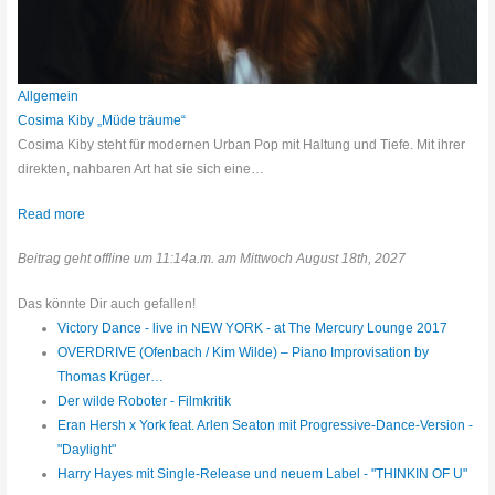
Allgemein
Cosima Kiby „Müde träume“
Cosima Kiby steht für modernen Urban Pop mit Haltung und Tiefe. Mit ihrer
direkten, nahbaren Art hat sie sich eine…
Read more
Beitrag geht offline um 11:14a.m. am Mittwoch August 18th, 2027
Das könnte Dir auch gefallen!
Victory Dance - live in NEW YORK - at The Mercury Lounge 2017
OVERDRIVE (Ofenbach / Kim Wilde) – Piano Improvisation by
Thomas Krüger…
Der wilde Roboter - Filmkritik
Eran Hersh x York feat. Arlen Seaton mit Progressive-Dance-Version -
"Daylight"
Harry Hayes mit Single-Release und neuem Label - "THINKIN OF U"