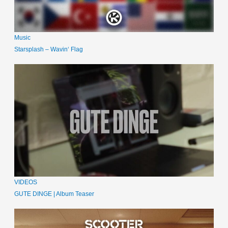
Music
Starsplash – Wavin‘ Flag
VIDEOS
GUTE DINGE | Album Teaser