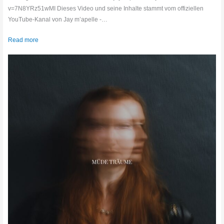
v=7N8YRz51wMI Dieses Video und seine Inhalte stammt vom offiziellen
YouTube-Kanal von Jay m’apelle -…
Read more