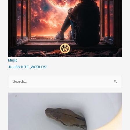
Music
JULIAN KITE „WORLDS“
S
u
c
h
e
n
n
a