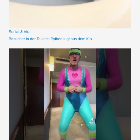
c
h
:
Social & Viral
Besucher in der Toilette: Python lugt aus dem Klo