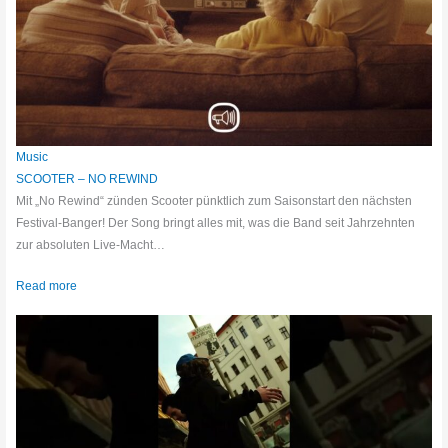
Music
SCOOTER – NO REWIND
Mit „No Rewind“ zünden Scooter pünktlich zum Saisonstart den nächsten
Festival-Banger! Der Song bringt alles mit, was die Band seit Jahrzehnten
zur absoluten Live-Macht…
Read more