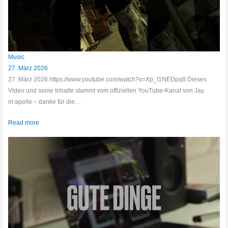
Music
27. März 2026
27. März 2026 https://www.youtube.com/watch?v=Xp_I1NEDpq8 Dieses
Video und seine Inhalte stammt vom offiziellen YouTube-Kanal von Jay
m’apelle – danke für die…
Read more