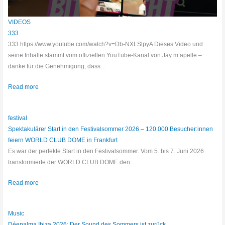
VIDEOS
333
333 https://www.youtube.com/watch?v=Db-NXLSlpyA Dieses Video und
seine Inhalte stammt vom offiziellen YouTube-Kanal von Jay m’apelle –
danke für die Genehmigung, dass…
Read more
festival
Spektakulärer Start in den Festivalsommer 2026 – 120.000 Besucher:innen
feiern WORLD CLUB DOME in Frankfurt
Es war der perfekte Start in den Festivalsommer. Vom 5. bis 7. Juni 2026
transformierte der WORLD CLUB DOME den…
Read more
Music
Déepalma Ibiza 2026: Der Sound des Sommers ist zurück