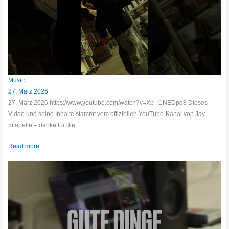
Music
27. März 2026
27. März 2026 https://www.youtube.com/watch?v=Xp_I1NEDpq8 Dieses
Video und seine Inhalte stammt vom offiziellen YouTube-Kanal von Jay
m’apelle – danke für die…
Read more