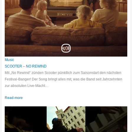
Music
SCOOTER – NO REWIND
Mit „No Rewind“ zünden Scooter pünktlich zum Saisonstart den nächsten
Festival-Banger! Der Song bringt alles mit, was die Band seit Jahrzehnten
zur absoluten Live-Macht…
Read more