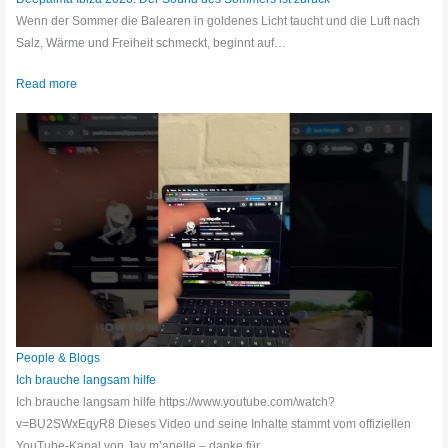
Wenn der Sommer die Balearen in goldenes Licht taucht und die Luft nach
Salz, Wärme und Freiheit schmeckt, beginnt auf…
Read more
People & Blogs
Ich brauche langsam hilfe
Ich brauche langsam hilfe https://www.youtube.com/watch?
v=BU2SWxEqyR8 Dieses Video und seine Inhalte stammt vom offiziellen
YouTube-Kanal von Jay m’apelle – danke für…