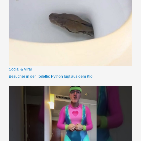
h
e
n
n
a
c
h
:
Social & Viral
Besucher in der Toilette: Python lugt aus dem Klo