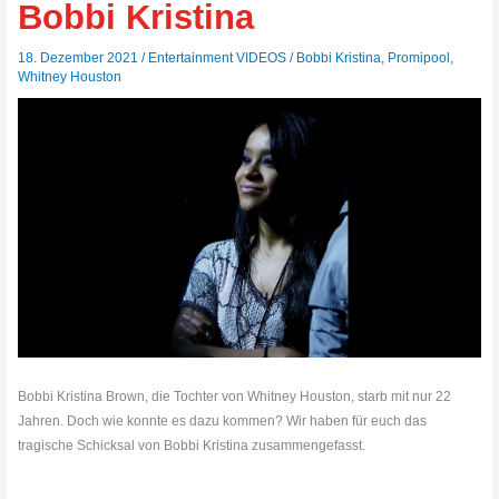
Bobbi Kristina
18. Dezember 2021
/
Entertainment VIDEOS
/
Bobbi Kristina
,
Promipool
,
Whitney Houston
Bobbi Kristina Brown, die Tochter von Whitney Houston, starb mit nur 22
Jahren. Doch wie konnte es dazu kommen? Wir haben für euch das
tragische Schicksal von Bobbi Kristina zusammengefasst.