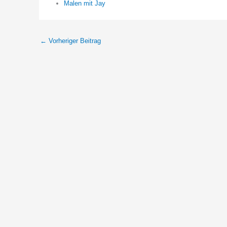
Malen mit Jay
←
Vorheriger Beitrag