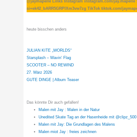
@jaymapelle Links Instagram instagram.com/jay.mapelle 
si=ek42_bARR5GRPIXm3vw7zg TikTok tiktok.com/jaymapelle
heute bisschen anders
JULIAN KITE „WORLDS“
Starsplash – Wavin‘ Flag
SCOOTER – NO REWIND
27. März 2026
GUTE DINGE | Album Teaser
Das könnte Dir auch gefallen!
Malen mit Jay : Malen in der Natur
Unedited Skate Tag an der Hasenheide mit @clipz_500 
Malen mit Jay: Die Grundlagen des Malens
Malen miot Jay : freies zeichnen