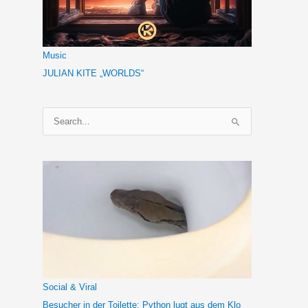
Music
JULIAN KITE „WORLDS“
S
u
c
h
e
n
n
a
c
h
Social & Viral
:
Besucher in der Toilette: Python lugt aus dem Klo