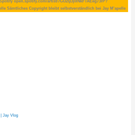
Spotify open.spotify.com/artist/7GU2IjDj0lNkFTAEeg73rP?
 Sämtliches Copyright bleibt selbstverständlich bei Jay M’apelle
| Jay Vlog