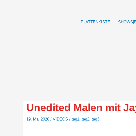
Zum
Inhalt
springen
PLATTENKISTE
SHOWS|
Unedited Malen mit Ja
19. Mai 2026
/
VIDEOS
/
tag1
,
tag2
,
tag3