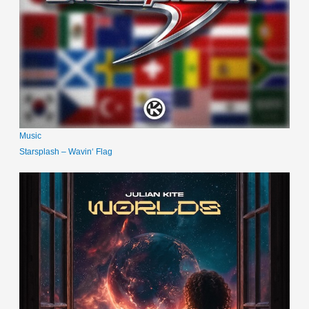
Music
Starsplash – Wavin‘ Flag