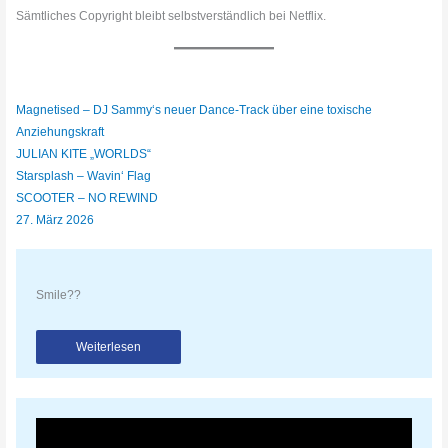
Sämtliches Copyright bleibt selbstverständlich bei Netflix.
Magnetised – DJ Sammy‘s neuer Dance-Track über eine toxische
Anziehungskraft
JULIAN KITE „WORLDS“
Starsplash – Wavin‘ Flag
SCOOTER – NO REWIND
27. März 2026
Smile??
Weiterlesen