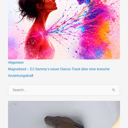
Allgemein
Magnetised – DJ Sammy‘s neuer Dance-Track über eine toxische
Anziehungskraft
S
u
c
h
e
n
n