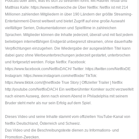
Podcast über alles, was es sich zu streamen lohnt. Mit Hadnet Tesfai und
Matthias Kalle: https://www.netflixwoche.de Über Netflix: Netflix ist mit 214
Millionen zahlenden Mitgliedern in über 190 Ländern der größte Streaming-
Entertainment-Dienst weltweit und bietet Zugriff auf eine große Auswahl
vielfältiger Serien, Dokumentationen und Spielfilme in zahlreichen
Sprachen. Mitglieder können die Inhalte jederzeit, überall und mit fast jedem
beliebigen internetfähigen Endgerät unbegrenzt streamen, ohne dauerhafte
Verpflichtungen einzugehen. Die Wiedergabe der ausgewählten Titel kann
dabei ganz ohne Werbeunterbrechungen jederzeit gestartet, unterbrochen
und fortgesetzt werden. Folge Netflix: Facebook:
https://www.facebook.com/NetflixDACH/ Twitter: https://twitter.com/NetflixDE
Instagram: https://www.instagram.com/netflixde/ TikTok:
https://www.tiktok.com/@netflixde True Story | Offizieller Trailer | Netflix
http://youtube.com/NetflixDACH Ein weltberühmter Komiker sucht verzweifelt
nach einem Ausweg, denn nach einem Abend in Philadelphia mit seinem
Bruder steht mehr als nur sein Erfolg auf dem Spiel.
Dieses Video und seine Inhalte stammt vom offiziellen YouTube-Kanal von
Netflix Deutschland, Österreich und Schweiz.
Das Video und die Beschreibungstexte dienen zu Informations- und
Promotion-Zwecken.