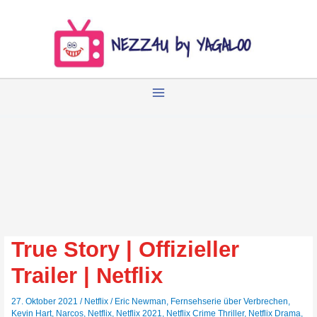
Zum
Inhalt
springen
True Story | Offizieller
Trailer | Netflix
27. Oktober 2021
/
Netflix
/
Eric Newman
,
Fernsehserie über Verbrechen
,
Kevin Hart
,
Narcos
,
Netflix
,
Netflix 2021
,
Netflix Crime Thriller
,
Netflix Drama
,