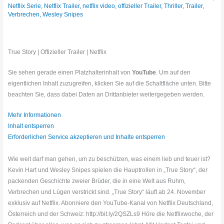
Netflix Serie
,
Netflix Trailer
,
netflix video
,
offizieller Trailer
,
Thriller
,
Trailer
,
Verbrechen
,
Wesley Snipes
True Story | Offizieller Trailer | Netflix
Sie sehen gerade einen Platzhalterinhalt von
YouTube
. Um auf den
eigentlichen Inhalt zuzugreifen, klicken Sie auf die Schaltfläche unten. Bitte
beachten Sie, dass dabei Daten an Drittanbieter weitergegeben werden.
Mehr Informationen
Inhalt entsperren
Erforderlichen Service akzeptieren und Inhalte entsperren
Wie weit darf man gehen, um zu beschützen, was einem lieb und teuer ist?
Kevin Hart und Wesley Snipes spielen die Hauptrollen in „True Story“, der
packenden Geschichte zweier Brüder, die in eine Welt aus Ruhm,
Verbrechen und Lügen verstrickt sind. „True Story“ läuft ab 24. November
exklusiv auf Netflix. Abonniere den YouTube-Kanal von Netflix Deutschland,
Österreich und der Schweiz: http://bit.ly/2QSZLs9 Höre die Netflixwoche, der