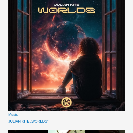
Music
JULIAN KITE „WORLDS“