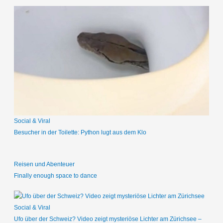
c
h
e
n
n
a
c
h
:
Social & Viral
Besucher in der Toilette: Python lugt aus dem Klo
Reisen und Abenteuer
Finally enough space to dance
Social & Viral
Ufo über der Schweiz? Video zeigt mysteriöse Lichter am Zürichsee –