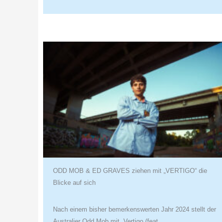
ODD MOB & ED GRAVES ziehen mit „VERTIGO“ die
Blicke auf sich
Nach einem bisher bemerkenswerten Jahr 2024 stellt der
Australier Odd Mob mit „Vertigo (feat….