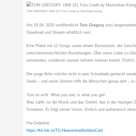
TOM GREGORY 1909 321 Foto Credit by Maximilian König
Am 18.09. 2020 veröffentlicht
Tom Gregory
sein langerwarte
Download und Stream erhältlich sein.
Eine Platte mit 12 Songs sowie einem Bonustrack, die Gesch
zwischenmenschlichen Beziehungen. Über seine Liebe zu Gita
entstanden, sondernin seinem tiefsten Inneren kreiert. Ehrlich
Der junge Brite möchte nicht in eine Schublade gesteckt werd
Seele – und seine Stimme trifft die Menschen genau dort – in 
Tom ist echt. What you see, is what you get!
Was zählt, ist die Musik und das Gefühl, das in der heutigen Ze
Scheitern. Er folgt seiner Vision. Ehrlich und authentisch oh
Pre-Orderlink :
https://ktr.lnk.to/TG-HeaveninaWorldsoCold