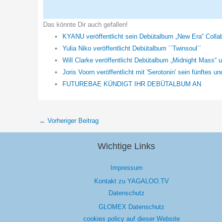
Das könnte Dir auch gefallen!
KYANU veröffentlicht sein Debütalbum „New Era“ Coll
Yulia Niko veröffentlicht Debütalbum ´´Twinsoul´´
Will Clarke veröffentlicht Debütalbum „Midnight Mass“ 
Joris Voorn veröffentlicht mit 'Serotonin' sein fünftes 
FUTUREBAE KÜNDIGT IHR DEBÜTALBUM AN
←
Vorheriger Beitrag
Wichtige Links
Impressum
Kontakt zu YAGALOO.TV
Datenschutz
GLOMEX Datenschutz
cookies policy auf dieser Website