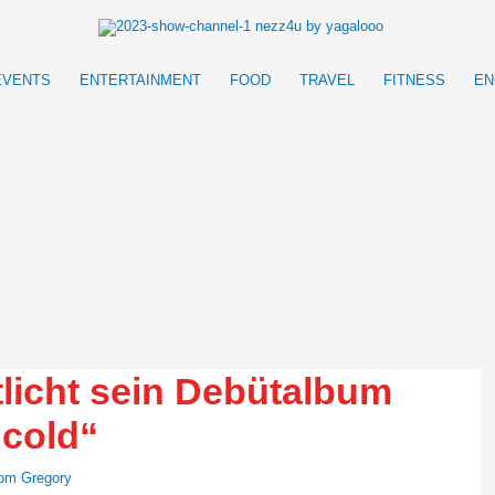
EVENTS
ENTERTAINMENT
FOOD
TRAVEL
FITNESS
EN
licht sein Debütalbum
 cold“
om Gregory