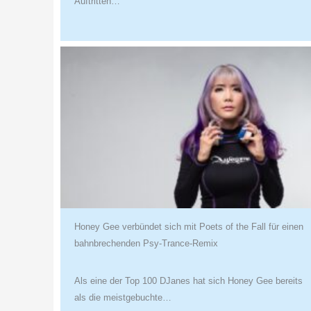
Auftritten…
Honey Gee verbündet sich mit Poets of the Fall für einen
bahnbrechenden Psy-Trance-Remix
Als eine der Top 100 DJanes hat sich Honey Gee bereits
als die meistgebuchte…