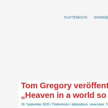
Zum
Inhalt
springen
PLATTENKISTE
SHOWS|
Tom Gregory veröffent
„Heaven in a world so
19. September 2020
/
Plattenkiste
/
debütalbum
,
newcomer
,
T