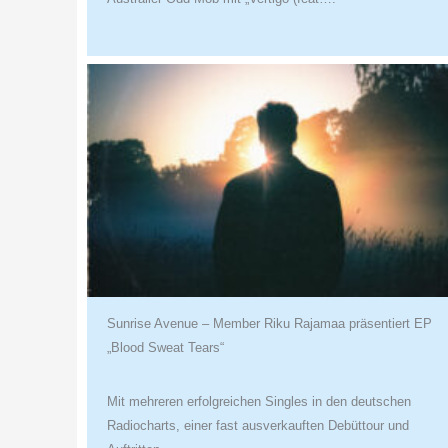
Sunrise Avenue – Member Riku Rajamaa präsentiert EP
„Blood Sweat Tears“
Mit mehreren erfolgreichen Singles in den deutschen
Radiocharts, einer fast ausverkauften Debüttour und