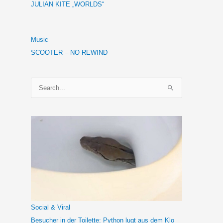
JULIAN KITE „WORLDS“
Music
SCOOTER – NO REWIND
S
u
c
h
e
n
n
a
c
h
Social & Viral
:
Besucher in der Toilette: Python lugt aus dem Klo