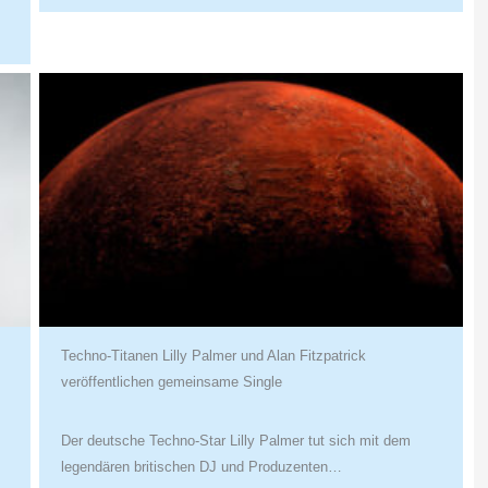
Techno-Titanen Lilly Palmer und Alan Fitzpatrick
veröffentlichen gemeinsame Single
Der deutsche Techno-Star Lilly Palmer tut sich mit dem
legendären britischen DJ und Produzenten…