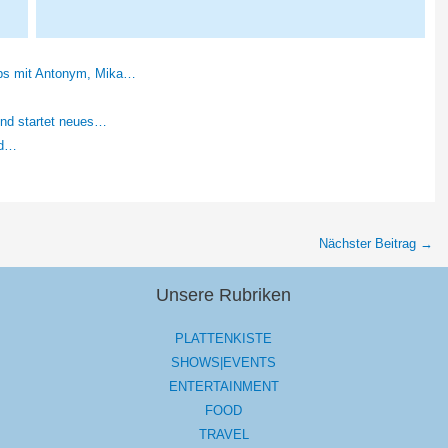
abs mit Antonym, Mika…
und startet neues…
und…
Nächster Beitrag
→
Unsere Rubriken
PLATTENKISTE
SHOWS|EVENTS
ENTERTAINMENT
FOOD
TRAVEL