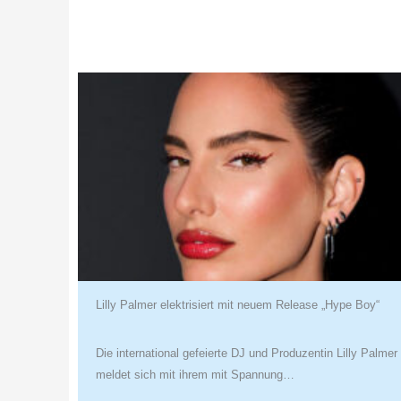
Lilly Palmer elektrisiert mit neuem Release „Hype Boy“
Die international gefeierte DJ und Produzentin Lilly Palmer
meldet sich mit ihrem mit Spannung…