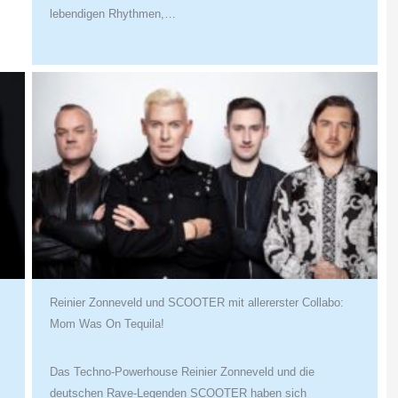
lebendigen Rhythmen,…
Reinier Zonneveld und SCOOTER mit allererster Collabo:
Mom Was On Tequila!
Das Techno-Powerhouse Reinier Zonneveld und die
deutschen Rave-Legenden SCOOTER haben sich