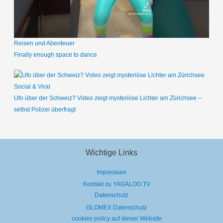
Reisen und Abenteuer
Finally enough space to dance
Social & Viral
Ufo über der Schweiz? Video zeigt mysteriöse Lichter am Zürichsee –
selbst Polizei überfragt
Wichtige Links
Impressum
Kontakt zu YAGALOO.TV
Datenschutz
GLOMEX Datenschutz
cookies policy auf dieser Website