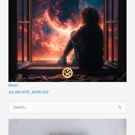
Music
JULIAN KITE „WORLDS“
S
u
c
h
e