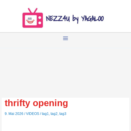
Zum
Inhalt
springen
thrifty opening
9. Mai 2026
/
VIDEOS
/
tag1
,
tag2
,
tag3