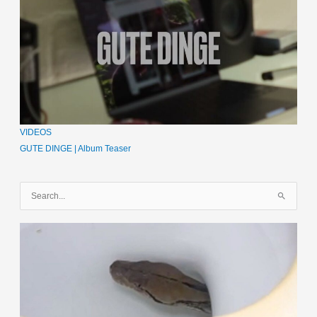
VIDEOS
GUTE DINGE | Album Teaser
S
u
c
h
e
n
n
a