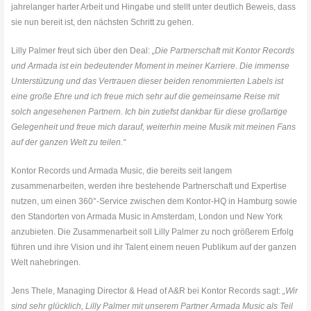
jahrelanger harter Arbeit und Hingabe und stellt unter deutlich Beweis, dass
sie nun bereit ist, den nächsten Schritt zu gehen.
Lilly Palmer freut sich über den Deal:
„Die Partnerschaft mit Kontor Records
und Armada ist ein bedeutender Moment in meiner Karriere. Die immense
Unterstützung und das Vertrauen dieser beiden renommierten Labels ist
eine große Ehre und ich freue mich sehr auf die gemeinsame Reise mit
solch angesehenen Partnern. Ich bin zutiefst dankbar für diese großartige
Gelegenheit und freue mich darauf, weiterhin meine Musik mit meinen Fans
auf der ganzen Welt zu teilen.“
Kontor Records und Armada Music, die bereits seit langem
zusammenarbeiten, werden ihre bestehende Partnerschaft und Expertise
nutzen, um einen 360°-Service zwischen dem Kontor-HQ in Hamburg sowie
den Standorten von Armada Music in Amsterdam, London und New York
anzubieten. Die Zusammenarbeit soll Lilly Palmer zu noch größerem Erfolg
führen und ihre Vision und ihr Talent einem neuen Publikum auf der ganzen
Welt nahebringen.
Jens Thele, Managing Director & Head of A&R bei Kontor Records sagt:
„Wir
sind sehr glücklich, Lilly Palmer mit unserem Partner Armada Music als Teil