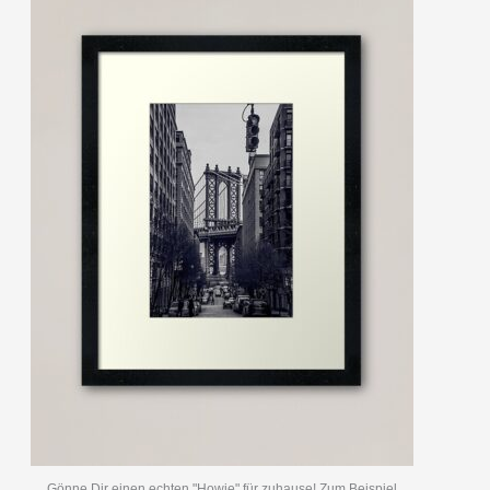
Gönne Dir einen echten "Howie" für zuhause! Zum Beispiel