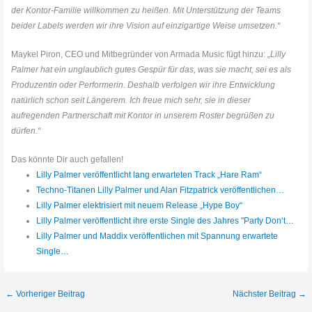
der Kontor-Familie willkommen zu heißen. Mit Unterstützung der Teams
beider Labels werden wir ihre Vision auf einzigartige Weise umsetzen.“
Maykel Piron, CEO und Mitbegründer von Armada Music fügt hinzu:
„Lilly
Palmer hat ein unglaublich gutes Gespür für das, was sie macht, sei es als
Produzentin oder Performerin. Deshalb verfolgen wir ihre Entwicklung
natürlich schon seit Längerem. Ich freue mich sehr, sie in dieser
aufregenden Partnerschaft mit Kontor in unserem Roster begrüßen zu
dürfen.“
Das könnte Dir auch gefallen!
Lilly Palmer veröffentlicht lang erwarteten Track „Hare Ram“
Techno-Titanen Lilly Palmer und Alan Fitzpatrick veröffentlichen…
Lilly Palmer elektrisiert mit neuem Release „Hype Boy“
Lilly Palmer veröffentlicht ihre erste Single des Jahres "Party Don‘t…
Lilly Palmer und Maddix veröffentlichen mit Spannung erwartete
Single…
←
Vorheriger Beitrag
Nächster Beitrag
→