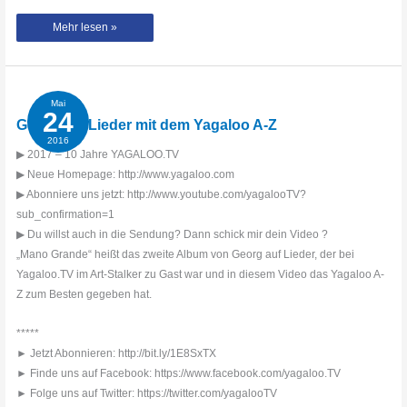
Destination
Mehr lesen »
Anywhere
mit
dem
Yagaloo
A-
Z
Mai
24
Georg auf Lieder mit dem Yagaloo A-Z
2016
▶ 2017 – 10 Jahre YAGALOO.TV
▶ Neue Homepage: http://www.yagaloo.com
▶ Abonniere uns jetzt: http://www.youtube.com/yagalooTV?
sub_confirmation=1
▶ Du willst auch in die Sendung? Dann schick mir dein Video ?
„Mano Grande“ heißt das zweite Album von Georg auf Lieder, der bei
Yagaloo.TV im Art-Stalker zu Gast war und in diesem Video das Yagaloo A-
Z zum Besten gegeben hat.
*****
► Jetzt Abonnieren: http://bit.ly/1E8SxTX
► Finde uns auf Facebook: https://www.facebook.com/yagaloo.TV
► Folge uns auf Twitter: https://twitter.com/yagalooTV