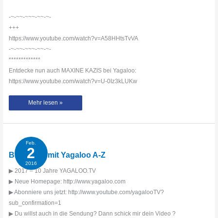
-~-~~-~~~-~~-~-
+++
https://www.youtube.com/watch?v=A58HHtsTvVA
-~-~~-~~~-~~-~-
*************
Entdecke nun auch MAXINE KAZIS bei Yagaloo:
https://www.youtube.com/watch?v=U-0Iz3kLUKw
Kenay
Mehr lesen »
mit
dem
Yagaloo
A-
Z
Feb.
2
Bria Drain mit Yagaloo A-Z
2016
▶ 2017 – 10 Jahre YAGALOO.TV
▶ Neue Homepage: http://www.yagaloo.com
▶ Abonniere uns jetzt: http://www.youtube.com/yagalooTV?
sub_confirmation=1
▶ Du willst auch in die Sendung? Dann schick mir dein Video ?