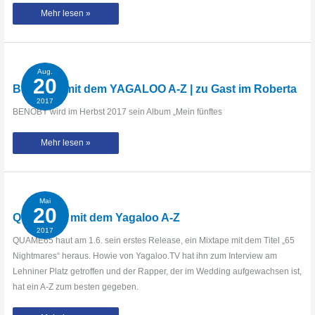
BENOBY
Mehr lesen »
stellt
sich
mit
dem
Yagaloo
A-
Z
Aug.
den
20
Fans
BENOBY mit dem YAGALOO A-Z | zu Gast im Roberta
vor!
2017
BENOBY wird im Herbst 2017 sein Album „Mein fünftes
BENOBY
Mehr lesen »
mit
dem
YAGALOO
A-
Z
|
zu
Mai
Gast
20
im
QUAME65 mit dem Yagaloo A-Z
Roberta
2017
QUAME65 haut am 1.6. sein erstes Release, ein Mixtape mit dem Titel „65
Nightmares“ heraus. Howie von Yagaloo.TV hat ihn zum Interview am
Lehniner Platz getroffen und der Rapper, der im Wedding aufgewachsen ist,
hat ein A-Z zum besten gegeben.