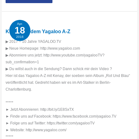
Me
mit
dem
Yagaloo
A-
Z
Apr.
18
Kenay mit dem Yagaloo A-Z
2016
▶ 2017 – 10 Jahre YAGALOO.TV
▶ Neue Homepage: http://www.yagaloo.com
▶ Abonniere uns jetzt: http://www.youtube.com/yagalooTV?
sub_confirmation=1
▶ Du willst auch in die Sendung? Dann schick mir dein Video ?
Hier ist das Yagaloo A-Z mit Kenay, der soeben sein Album „Rot Und Blau“
veröffentlicht hat. Gedreht haben wir es im Art-Stalker in Berlin-
Charlottenburg.
*****
► Jetzt Abonnieren: http://bit.ly/1E8SxTX
► Finde uns auf Facebook: https://www.facebook.com/yagaloo.TV
► Folge uns auf Twitter: https://twitter.com/yagalooTV
► Website: http://www.yagaloo.com/
*****