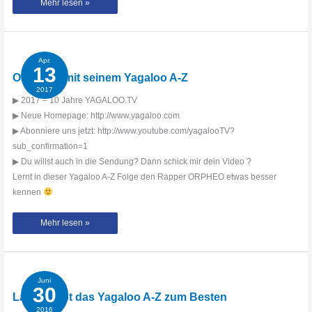
QUAME65
Mehr lesen »
mit
dem
Yagaloo
A-
Z
Apr.
13
ORPHEO mit seinem Yagaloo A-Z
2017
▶ 2017 – 10 Jahre YAGALOO.TV
▶ Neue Homepage: http://www.yagaloo.com
▶ Abonniere uns jetzt: http://www.youtube.com/yagalooTV?
sub_confirmation=1
▶ Du willst auch in die Sendung? Dann schick mir dein Video ?
Lernt in dieser Yagaloo A-Z Folge den Rapper ORPHEO etwas besser
kennen
ORPHEO
Mehr lesen »
mit
seinem
Yagaloo
A-
Z
Juni
30
Larsito gibt das Yagaloo A-Z zum Besten
2016