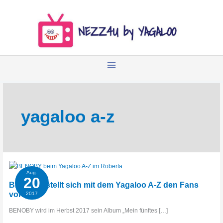
Zum
Inhalt
springen
yagaloo a-z
Aug.
20
BENOBY stellt sich mit dem Yagaloo A-Z den Fans
vor!
2017
BENOBY wird im Herbst 2017 sein Album „Mein fünftes […]