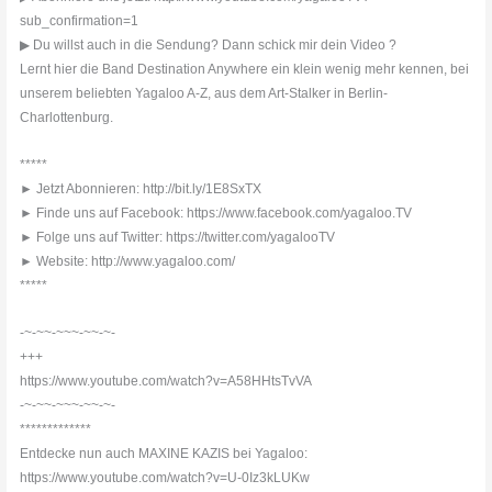
sub_confirmation=1
▶ Du willst auch in die Sendung? Dann schick mir dein Video ?
Lernt hier die Band Destination Anywhere ein klein wenig mehr kennen, bei
unserem beliebten Yagaloo A-Z, aus dem Art-Stalker in Berlin-
Charlottenburg.
*****
► Jetzt Abonnieren: http://bit.ly/1E8SxTX
► Finde uns auf Facebook: https://www.facebook.com/yagaloo.TV
► Folge uns auf Twitter: https://twitter.com/yagalooTV
► Website: http://www.yagaloo.com/
*****
-~-~~-~~~-~~-~-
+++
https://www.youtube.com/watch?v=A58HHtsTvVA
-~-~~-~~~-~~-~-
*************
Entdecke nun auch MAXINE KAZIS bei Yagaloo:
https://www.youtube.com/watch?v=U-0Iz3kLUKw