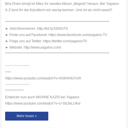
Bria Drain bringt im März ihr zweites Album „Magnet“ heraus. Bei Yagaloo
A-Z lernt Ihr die Künstlerin ein wenig kennen. Und ist sie nicht sweet?
*************************************************************************
► Jetzt Abonnieren: http://bit.ly/1E8SxTX
► Finde uns auf Facebook: https://www.facebook.com/yagaloo.TV
► Folge uns auf Twitter: https://twitter.com/yagalooTV
► Website: http://www.yagaloo.com/
*************************************************************************
-~-~~-~~~-~~-~-
+++
https://www.youtube.com/watch?v=A58HHtsTvVA
-~-~~-~~~-~~-~-
*************
Entdecke nun auch MAXINE KAZIS bei Yagaloo:
https://www.youtube.com/watch?v=U-0Iz3kLUKw
Bria
Mehr lesen »
Drain
mit
Yagaloo