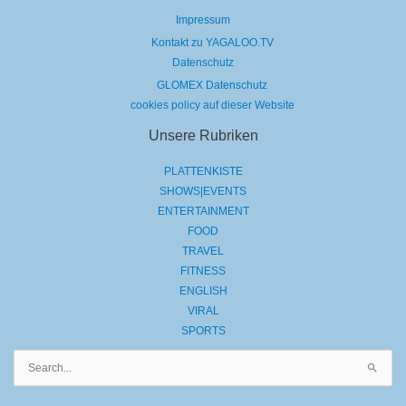
Impressum
Kontakt zu YAGALOO.TV
Datenschutz
GLOMEX Datenschutz
cookies policy auf dieser Website
Unsere Rubriken
PLATTENKISTE
SHOWS|EVENTS
ENTERTAINMENT
FOOD
TRAVEL
FITNESS
ENGLISH
VIRAL
SPORTS
Suchen
nach: