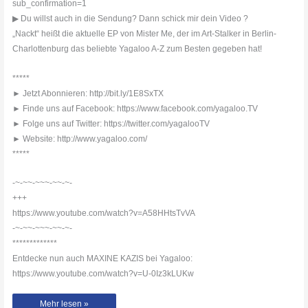
sub_confirmation=1
▶ Du willst auch in die Sendung? Dann schick mir dein Video ?
„Nackt“ heißt die aktuelle EP von Mister Me, der im Art-Stalker in Berlin-
Charlottenburg das beliebte Yagaloo A-Z zum Besten gegeben hat!
*****
► Jetzt Abonnieren: http://bit.ly/1E8SxTX
► Finde uns auf Facebook: https://www.facebook.com/yagaloo.TV
► Folge uns auf Twitter: https://twitter.com/yagalooTV
► Website: http://www.yagaloo.com/
*****
-~-~~-~~~-~~-~-
+++
https://www.youtube.com/watch?v=A58HHtsTvVA
-~-~~-~~~-~~-~-
*************
Entdecke nun auch MAXINE KAZIS bei Yagaloo:
https://www.youtube.com/watch?v=U-0Iz3kLUKw
Mister
Mehr lesen »