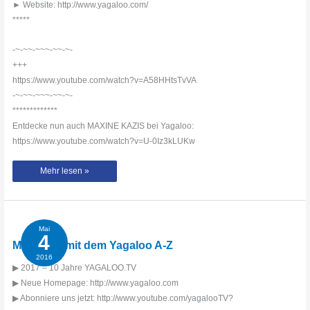
► Website: http://www.yagaloo.com/
*****
-~-~~-~~~-~~-~-
+++
https://www.youtube.com/watch?v=A58HHtsTvVA
-~-~~-~~~-~~-~-
*************
Entdecke nun auch MAXINE KAZIS bei Yagaloo:
https://www.youtube.com/watch?v=U-0Iz3kLUKw
Georg
Mehr lesen »
auf
Lieder
mit
dem
Yagaloo
A-
Z
Mai
4
Mister Me mit dem Yagaloo A-Z
2016
▶ 2017 – 10 Jahre YAGALOO.TV
▶ Neue Homepage: http://www.yagaloo.com
▶ Abonniere uns jetzt: http://www.youtube.com/yagalooTV?