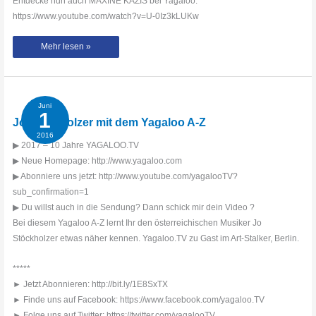
Entdecke nun auch MAXINE KAZIS bei Yagaloo:
https://www.youtube.com/watch?v=U-0Iz3kLUKw
Larsito
Mehr lesen »
gibt
das
Yagaloo
A-
Z
zum
Besten
Juni
1
Jo Stöckholzer mit dem Yagaloo A-Z
2016
▶ 2017 – 10 Jahre YAGALOO.TV
▶ Neue Homepage: http://www.yagaloo.com
▶ Abonniere uns jetzt: http://www.youtube.com/yagalooTV?
sub_confirmation=1
▶ Du willst auch in die Sendung? Dann schick mir dein Video ?
Bei diesem Yagaloo A-Z lernt Ihr den österreichischen Musiker Jo
Stöckholzer etwas näher kennen. Yagaloo.TV zu Gast im Art-Stalker, Berlin.
*****
► Jetzt Abonnieren: http://bit.ly/1E8SxTX
► Finde uns auf Facebook: https://www.facebook.com/yagaloo.TV
► Folge uns auf Twitter: https://twitter.com/yagalooTV