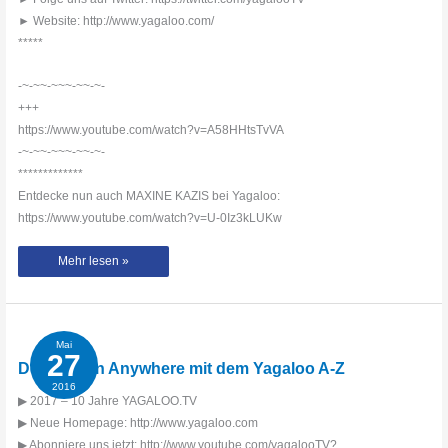
► Website: http://www.yagaloo.com/
*****
-~-~~-~~~-~~-~-
+++
https://www.youtube.com/watch?v=A58HHtsTvVA
-~-~~-~~~-~~-~-
*************
Entdecke nun auch MAXINE KAZIS bei Yagaloo:
https://www.youtube.com/watch?v=U-0Iz3kLUKw
Jo
Mehr lesen »
Stöckholzer
mit
dem
Yagaloo
A-
Z
Mai
27
Destination Anywhere mit dem Yagaloo A-Z
2016
▶ 2017 – 10 Jahre YAGALOO.TV
▶ Neue Homepage: http://www.yagaloo.com
▶ Abonniere uns jetzt: http://www.youtube.com/yagalooTV?