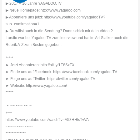
▶ 2017 – 10 Jahre YAGALOO.TV
▶ Neue Homepage: http://www.yagaloo.com
▶ Abonniere uns jetzt: http://www.youtube.com/yagalooTV?
sub_confirmation=1
▶ Du willst auch in die Sendung? Dann schick mir dein Video ?
Larsito war bei Yagaloo.TV zum Interview und hat im Art-Stalker auch die
Rubrik A-Z zum Besten gegeben.
*****
► Jetzt Abonnieren: http://bit.ly/1E8SxTX
► Finde uns auf Facebook: https://www.facebook.com/yagaloo.TV
► Folge uns auf Twitter: https://twitter.com/yagalooTV
► Website: http://www.yagaloo.com/
*****
-~-~~-~~~-~~-~-
+++
https://www.youtube.com/watch?v=A58HHtsTvVA
-~-~~-~~~-~~-~-
*************