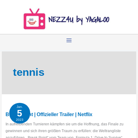
Zum
Inhalt
springen
tennis
Jan.
5
Break Point | Offizieller Trailer | Netflix
2023
In aufreibenden Turnieren kämpfen sie um die Hoffnung, das Finale zu
gewinnen und sich ihren größten Traum zu erfüllen: die Weltrangliste
anzuführen. „Break Point“ vom Team von „Formula 1: Drive to Survive“