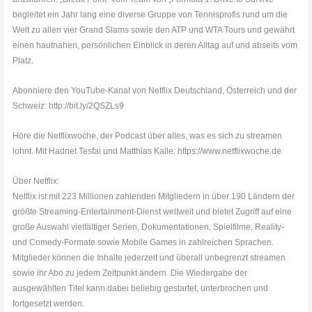
begleitet ein Jahr lang eine diverse Gruppe von Tennisprofis rund um die
Welt zu allen vier Grand Slams sowie den ATP und WTA Tours und gewährt
einen hautnahen, persönlichen Einblick in deren Alltag auf und abseits vom
Platz.
Abonniere den YouTube-Kanal von Netflix Deutschland, Österreich und der
Schweiz: http://bit.ly/2QSZLs9
Höre die Netflixwoche, der Podcast über alles, was es sich zu streamen
lohnt. Mit Hadnet Tesfai und Matthias Kalle: https://www.netflixwoche.de
Über Netflix:
Netflix ist mit 223 Millionen zahlenden Mitgliedern in über 190 Ländern der
größte Streaming-Entertainment-Dienst weltweit und bietet Zugriff auf eine
große Auswahl vielfältiger Serien, Dokumentationen, Spielfilme, Reality-
und Comedy-Formate sowie Mobile Games in zahlreichen Sprachen.
Mitglieder können die Inhalte jederzeit und überall unbegrenzt streamen
sowie ihr Abo zu jedem Zeitpunkt ändern. Die Wiedergabe der
ausgewählten Titel kann dabei beliebig gestartet, unterbrochen und
fortgesetzt werden.