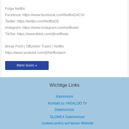
Folge Netflix:
Facebook: https://www.facebook.com/NetflixDACH/
Twitter: https://twitter.com/NetflixDE
Instagram: https://www.instagram.com/netflixde/
TikTok: https://www.tiktok.com/@netflixde
Break Point | Offizieller Trailer | Netflix
https://www.youtube.com/@Netflixdach
Break
Mehr lesen »
Point
|
Offizieller
Trailer
|
Netflix
Wichtige Links
Impressum
Kontakt zu YAGALOO.TV
Datenschutz
GLOMEX Datenschutz
cookies policy auf dieser Website