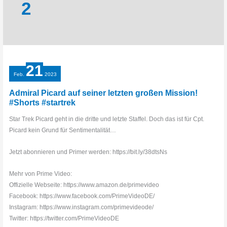
2
21
Feb.
2023
Admiral Picard auf seiner letzten großen Mission!
#Shorts #startrek
Star Trek Picard geht in die dritte und letzte Staffel. Doch das ist für Cpt.
Picard kein Grund für Sentimentalität…
Jetzt abonnieren und Primer werden: https://bit.ly/38dtsNs
Mehr von Prime Video:
Offizielle Webseite: https://www.amazon.de/primevideo
Facebook: https://www.facebook.com/PrimeVideoDE/
Instagram: https://www.instagram.com/primevideode/
Twitter: https://twitter.com/PrimeVideoDE