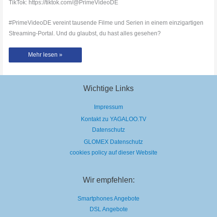
TikTok: https://tiktok.com/@PrimeVideoDE
#PrimeVideoDE vereint tausende Filme und Serien in einem einzigartigen
Streaming-Portal. Und du glaubst, du hast alles gesehen?
Admiral
Mehr lesen »
Picard
auf
seiner
letzten
großen
Mission!
Wichtige Links
#Shorts
#startrek
Impressum
Kontakt zu YAGALOO.TV
Datenschutz
GLOMEX Datenschutz
cookies policy auf dieser Website
Wir empfehlen:
Smartphones Angebote
DSL Angebote