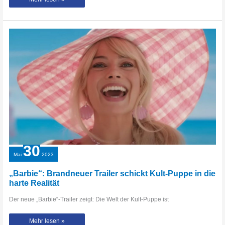
bei
„GZSZ“-
Star
Chryssanthi
Kavazi
und
Tom
Beck
30
Mai
2023
„Barbie“: Brandneuer Trailer schickt Kult-Puppe in die
harte Realität
Der neue „Barbie“-Trailer zeigt: Die Welt der Kult-Puppe ist
„Barbie“:
Mehr lesen »