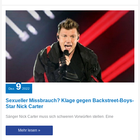
innerhalb
eines
Jahres
verdoppelt
9
Dez.
2022
Sexueller Missbrauch? Klage gegen Backstreet-Boys-
Star Nick Carter
Sänger Nick Carter muss sich schweren Vorwürfen stellen. Eine
Sexueller
Mehr lesen »
Missbrauch?
Klage