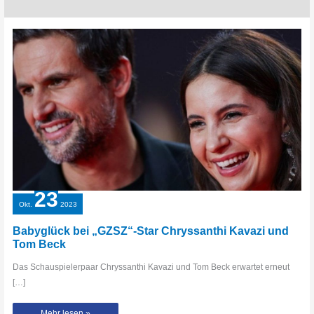
23
Okt.
2023
Babyglück bei „GZSZ“-Star Chryssanthi Kavazi und
Tom Beck
Das Schauspielerpaar Chryssanthi Kavazi und Tom Beck erwartet erneut
[…]
Babyglück
Mehr lesen »