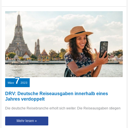
jünger
als
er:
H.P.Baxxter
hat
eine
neue
Freundin
7
März
2023
DRV: Deutsche Reiseausgaben innerhalb eines
Jahres verdoppelt
Die deutsche Reisebranche erholt sich weiter. Die Reiseausgaben stiegen
DRV:
Mehr lesen »
Deutsche
Reiseausgaben