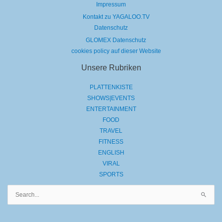
Impressum
Kontakt zu YAGALOO.TV
Datenschutz
GLOMEX Datenschutz
cookies policy auf dieser Website
Unsere Rubriken
PLATTENKISTE
SHOWS|EVENTS
ENTERTAINMENT
FOOD
TRAVEL
FITNESS
ENGLISH
VIRAL
SPORTS
Suchen
nach: