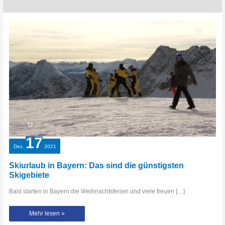
17
Dez.
2021
Skiurlaub in Bayern: Das sind die günstigsten
Skigebiete
Bald starten in Bayern die Weihnachtsferien und viele freuen […]
Skiurlaub
Mehr lesen »
in
Bayern: