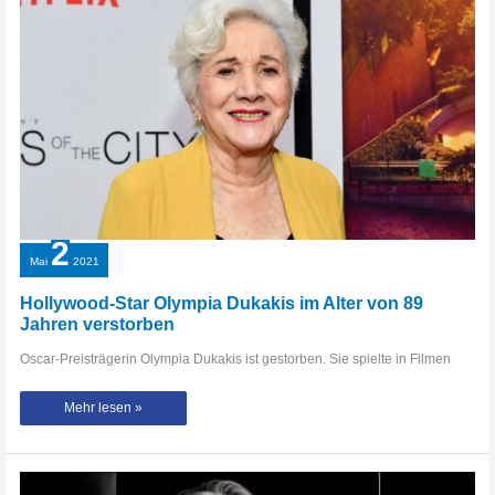
gestorben
2
Mai
2021
Hollywood-Star Olympia Dukakis im Alter von 89
Jahren verstorben
Oscar-Preisträgerin Olympia Dukakis ist gestorben. Sie spielte in Filmen
Hollywood-
Mehr lesen »
Star
Olympia
Dukakis
im
Alter
von
89