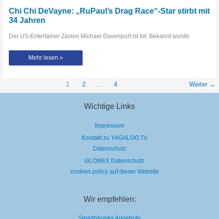
Chi Chi DeVayne: „RuPaul’s Drag Race“-Star stirbt mit
34 Jahren
Der US-Entertainer Zavion Michael Davenport ist tot. Bekannt wurde
Chi
Mehr lesen »
Chi
DeVayne:
„RuPaul’s
Drag
Race“-
1
2
…
4
Weiter
→
Star
stirbt
mit
Wichtige Links
34
Jahren
Impressum
Kontakt zu YAGALOO.TV
Datenschutz
GLOMEX Datenschutz
cookies policy auf dieser Website
Wir empfehlen:
Smartphones Angebote