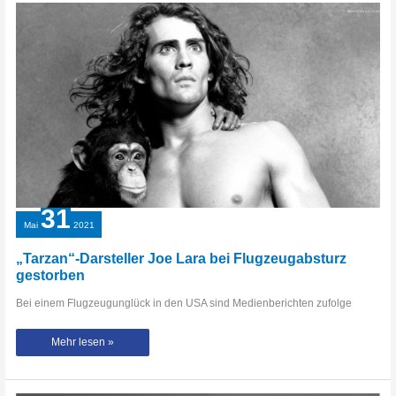
Stockwell
ist
tot
31
Mai
2021
„Tarzan“-Darsteller Joe Lara bei Flugzeugabsturz
gestorben
Bei einem Flugzeugunglück in den USA sind Medienberichten zufolge
„Tarzan“-
Mehr lesen »
Darsteller
Joe
Lara
bei
Flugzeugabsturz