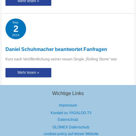
DALE
Mehr lesen »
CROVER
kommt
auf
Tour
mit
den
Sep.
MELVINS
2
2014
Daniel Schuhmacher beantwortet Fanfragen
Kurz nach Veröffentlichung seiner neuen Single „Rolling Stone“ war
Daniel
Mehr lesen »
Schuhmacher
beantwortet
Fanfragen
Wichtige Links
Impressum
Kontakt zu YAGALOO.TV
Datenschutz
GLOMEX Datenschutz
cookies policy auf dieser Website