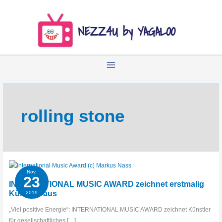
Zum
Inhalt
springen
rolling stone
Nov.
23
INTERNATIONAL MUSIC AWARD zeichnet erstmalig
Künstler aus
2019
„Viel positive Energie“: INTERNATIONAL MUSIC AWARD zeichnet Künstler
für gesellschaftliches […]