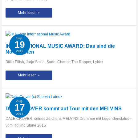
INTERNATIONAL
Mehr lesen »
MUSIC
AWARD
zeichnet
erstmalig
Künstler
aus
Sep.
19
INTERNATIONAL MUSIC AWARD: Das sind die
Nominierten
2019
Billie Eilish, Jorja Smith, Sade, Chance The Rapper, Lykke
INTERNATIONAL
Mehr lesen »
MUSIC
AWARD:
Das
sind
die
Nominierten
Aug.
17
DALE CROVER kommt auf Tour mit den MELVINS
2017
DALE CROVER, seines Zeichens MELVINS Drummer mit Legendenstatus –
vom Rolling Stone 2016