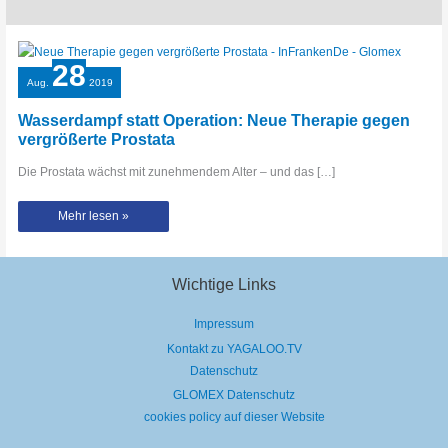
28
Aug.
2019
Wasserdampf statt Operation: Neue Therapie gegen
vergrößerte Prostata
Die Prostata wächst mit zunehmendem Alter – und das […]
Wasserdampf
Mehr lesen »
statt
Operation:
Neue
Therapie
gegen
vergrößerte
Wichtige Links
Prostata
Impressum
Kontakt zu YAGALOO.TV
Datenschutz
GLOMEX Datenschutz
cookies policy auf dieser Website