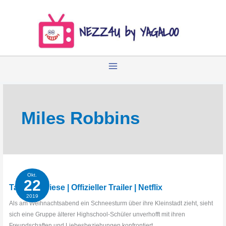
Zum
Inhalt
springen
Miles Robbins
Okt.
22
Tage wie diese | Offizieller Trailer | Netflix
2019
Als am Weihnachtsabend ein Schneesturm über ihre Kleinstadt zieht, sieht
sich eine Gruppe älterer Highschool-Schüler unverhofft mit ihren
Freundschaften und Liebesbeziehungen konfrontiert.