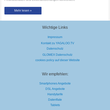
Tage
Mehr lesen »
wie
diese
|
Offizieller
Trailer
|
Wichtige Links
Netflix
Impressum
Kontakt zu YAGALOO.TV
Datenschutz
GLOMEX Datenschutz
cookies policy auf dieser Website
Wir empfehlen:
Smartphones Angebote
DSL Angebote
Handytarife
Datenflate
Tablets