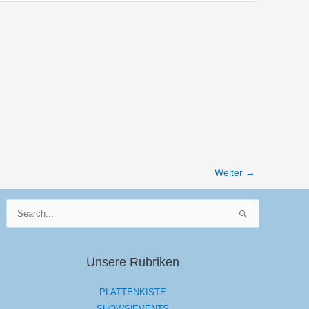
I’m
In
Love
Weiter
→
Suchen
nach:
Unsere Rubriken
PLATTENKISTE
SHOWS|EVENTS