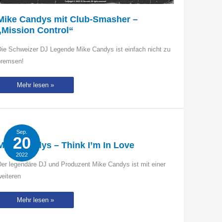
Mike Candys mit Club-Smasher –
„Mission Control“
ie Schweizer DJ Legende Mike Candys ist einfach nicht zu
bremsen!
Mike
Mehr lesen »
Candys
mit
Club-
Smasher
–
„Mission
Control“
Sep.
20
Mike Candys – Think I’m In Love
2022
er legendäre DJ und Produzent Mike Candys ist mit einer
eiteren
Mike
Mehr lesen »
Candys
–
Think