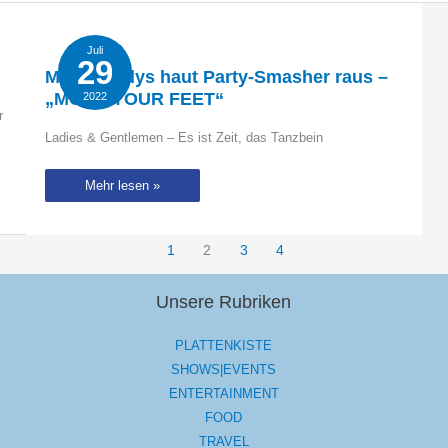
Track
–
„Fuck
Juli
That“
29
Mike Candys haut Party-Smasher raus –
„MOVE YOUR FEET“
2022
r
Ladies & Gentlemen – Es ist Zeit, das Tanzbein
Mike
Mehr lesen »
Candys
haut
Party-
Smasher
1
2
3
4
raus
–
„MOVE
YOUR
Unsere Rubriken
FEET“
PLATTENKISTE
SHOWS|EVENTS
ENTERTAINMENT
FOOD
TRAVEL