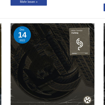
Mike
Mehr lesen »
Candys
mit
neuem
Chart-
Smasher
–
Body
Rock
Dez.
14
2022