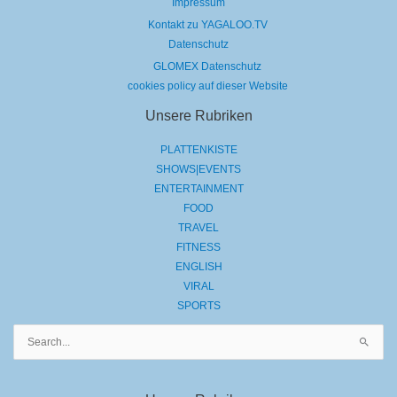
Impressum
Kontakt zu YAGALOO.TV
Datenschutz
GLOMEX Datenschutz
cookies policy auf dieser Website
Unsere Rubriken
PLATTENKISTE
SHOWS|EVENTS
ENTERTAINMENT
FOOD
TRAVEL
FITNESS
ENGLISH
VIRAL
SPORTS
Suchen
nach: