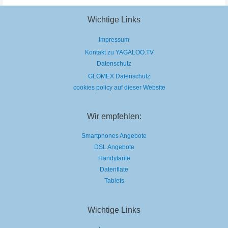
schwupps,
haben
sie
eure
Wichtige Links
Herzen
gestohlen.
Impressum
Kontakt zu YAGALOO.TV
Datenschutz
GLOMEX Datenschutz
cookies policy auf dieser Website
Wir empfehlen:
Smartphones Angebote
DSL Angebote
Handytarife
Datenflate
Tablets
Wichtige Links