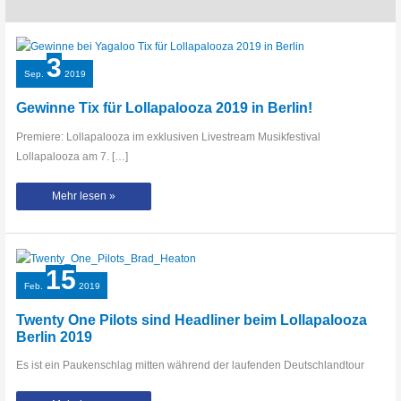
3
Sep.
2019
Gewinne Tix für Lollapalooza 2019 in Berlin!
Premiere: Lollapalooza im exklusiven Livestream Musikfestival
Lollapalooza am 7. […]
Gewinne
Mehr lesen »
Tix
für
Lollapalooza
2019
in
Berlin!
15
Feb.
2019
Twenty One Pilots sind Headliner beim Lollapalooza
Berlin 2019
Es ist ein Paukenschlag mitten während der laufenden Deutschlandtour