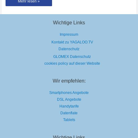
Twenty
Mehr lesen »
One
Pilots
sind
Headliner
beim
Lollapalooza
Wichtige Links
Berlin
2019
Impressum
Kontakt zu YAGALOO.TV
Datenschutz
GLOMEX Datenschutz
cookies policy auf dieser Website
Wir empfehlen:
Smartphones Angebote
DSL Angebote
Handytarife
Datenflate
Tablets
Wichtige Links