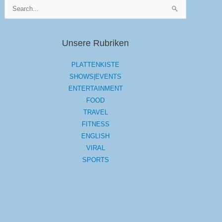
Suchen
nach:
Unsere Rubriken
PLATTENKISTE
SHOWS|EVENTS
ENTERTAINMENT
FOOD
TRAVEL
FITNESS
ENGLISH
VIRAL
SPORTS