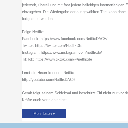
jederzeit, überall und mit fast jedem beliebigen internetfähige
einzugehen. Die Wiedergabe der ausgewählten Titel kann dabei 
fortgesetzt werden.
Folge Netflix:
Facebook: https://www.facebook.com/NetflixDACH/
Twitter: https://twitter.com/NetflixDE
Instagram: https://www.instagram.com/netflixde/
TikTok: https://www.tiktok.com/@netflixde
Lernt die Hexer kennen | Netflix
http://youtube.com/NetflixDACH
Geralt folgt seinem Schicksal und beschützt Ciri nicht nur vor 
Kräfte auch vor sich selbst.
Lernt
Mehr lesen »
die
Hexer
kennen