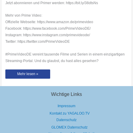
Jetzt abonnieren und Primer werden: https://bit.ly/38dtsNs
Mehr von Prime Video:
Offizielle Webseite: https://www.amazon.de/primevideo
Facebook: https://www.facebook.com/PrimeVideoDE/
Instagram: https://www.instagram.com/primevideode/
Twitter: https://twitter.com/PrimeVideoDE
#PrimeVideoDE vereint tausende Filme und Serien in einem einzigartigen
Streaming-Portal. Und du glaubst, du hast alles gesehen?
Die
Mehr lesen »
März-
Blockbuster
bei
Prime
Video
Wichtige Links
Impressum
Kontakt zu YAGALOO.TV
Datenschutz
GLOMEX Datenschutz