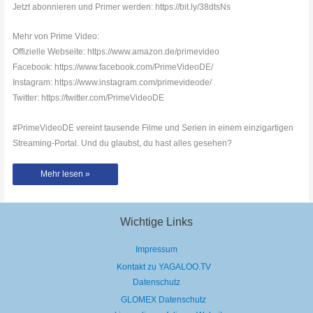
Jetzt abonnieren und Primer werden: https://bit.ly/38dtsNs
Mehr von Prime Video:
Offizielle Webseite: https://www.amazon.de/primevideo
Facebook: https://www.facebook.com/PrimeVideoDE/
Instagram: https://www.instagram.com/primevideode/
Twitter: https://twitter.com/PrimeVideoDE
#PrimeVideoDE vereint tausende Filme und Serien in einem einzigartigen
Streaming-Portal. Und du glaubst, du hast alles gesehen?
Die
Mehr lesen »
März-
Blockbuster
bei
Prime
Video
Wichtige Links
Impressum
Kontakt zu YAGALOO.TV
Datenschutz
GLOMEX Datenschutz