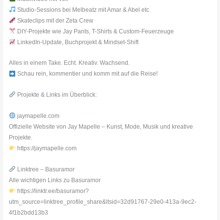
Studio-Sessions bei Melbeatz mit Amar & Abel etc
Skateclips mit der Zeta Crew
DIY-Projekte wie Jay Pants, T-Shirts & Custom-Feuerzeuge
LinkedIn-Update, Buchprojekt & Mindset-Shift
Alles in einem Take. Echt. Kreativ. Wachsend.
Schau rein, kommentier und komm mit auf die Reise!
Projekte & Links im Überblick:
jaymapelle.com
Offizielle Website von Jay Mapelle – Kunst, Mode, Musik und kreative
Projekte.
https://jaymapelle.com
Linktree – Basuramor
Alle wichtigen Links zu Basuramor
https://linktr.ee/basuramor?
utm_source=linktree_profile_share&ltsid=32d91767-29e0-413a-9ec2-
4f1b2bdd13b3