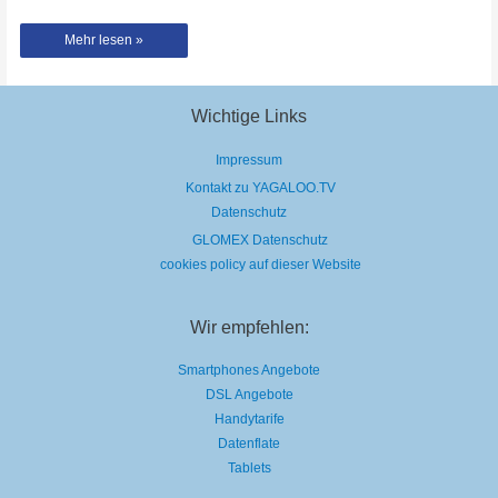
3
Mehr lesen »
Monate
als
Künstler
in
11min
Wichtige Links
Impressum
Kontakt zu YAGALOO.TV
Datenschutz
GLOMEX Datenschutz
cookies policy auf dieser Website
Wir empfehlen:
Smartphones Angebote
DSL Angebote
Handytarife
Datenflate
Tablets