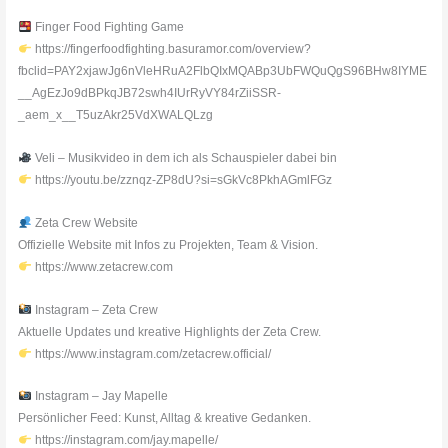
Finger Food Fighting Game
https://fingerfoodfighting.basuramor.com/overview?
fbclid=PAY2xjawJg6nVleHRuA2FlbQIxMQABp3UbFWQuQgS96BHw8IYME
__AgEzJo9dBPkqJB72swh4IUrRyVY84rZiiSSR-
_aem_x__T5uzAkr25VdXWALQLzg
Veli – Musikvideo in dem ich als Schauspieler dabei bin
https://youtu.be/zznqz-ZP8dU?si=sGkVc8PkhAGmlFGz
Zeta Crew Website
Offizielle Website mit Infos zu Projekten, Team & Vision.
https://www.zetacrew.com
Instagram – Zeta Crew
Aktuelle Updates und kreative Highlights der Zeta Crew.
https://www.instagram.com/zetacrew.official/
Instagram – Jay Mapelle
Persönlicher Feed: Kunst, Alltag & kreative Gedanken.
https://instagram.com/jay.mapelle/