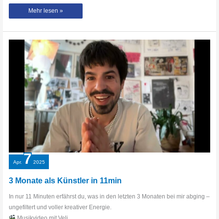
Album
Mehr lesen »
in
Progress
7
Apr.
2025
3 Monate als Künstler in 11min
In nur 11 Minuten erfährst du, was in den letzten 3 Monaten bei mir abging –
ungefiltert und voller kreativer Energie.
Musikvideo mit Veli