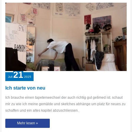
„Brüder“
Musikvideo
(BTS
Vlog)
21
Juli
2025
Ich starte von neu
Ich brauche einen tapetenwechsel der auch richtig gut getimed ist. schaut
mir zu wie ich meine gemälde und sketches abhänge um platz für neues zu
schaffen und ein altes kapitel abzuschliessen.
Ich
Mehr lesen »
starte
von