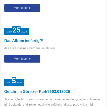
Ich
Mehr lesen »
tauschte
meine
Arbeit
gegen
dieses
Tattoo
25
März
2026
Das Album ist fertig?!
das erste mal ins album final reinhören
Das
Mehr lesen »
Album
ist
fertig?!
5
Jan.
2026
Gefahr im Görlitzer Park?! 03.012026
Jay und @elitzkbb sind zusammen auf einen erkundungstag im schnee im
görli gelandet und zeigen euch wie gefährlich dieser park wirklich ist