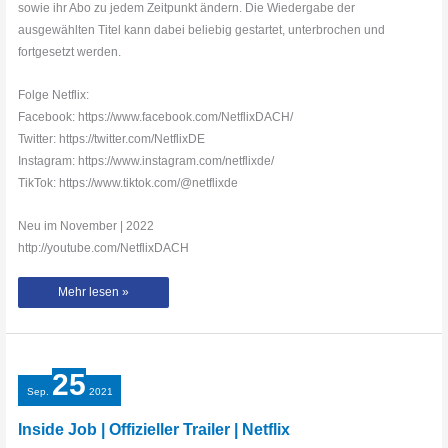
sowie ihr Abo zu jedem Zeitpunkt ändern. Die Wiedergabe der
ausgewählten Titel kann dabei beliebig gestartet, unterbrochen und
fortgesetzt werden.
Folge Netflix:
Facebook: https://www.facebook.com/NetflixDACH/
Twitter: https://twitter.com/NetflixDE
Instagram: https://www.instagram.com/netflixde/
TikTok: https://www.tiktok.com/@netflixde
Neu im November | 2022
http://youtube.com/NetflixDACH
Neu
Mehr lesen »
im
November
|
2022
25
Sep.
2021
Inside Job | Offizieller Trailer | Netflix