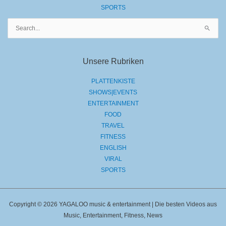
SPORTS
Suchen
nach:
Unsere Rubriken
PLATTENKISTE
SHOWS|EVENTS
ENTERTAINMENT
FOOD
TRAVEL
FITNESS
ENGLISH
VIRAL
SPORTS
Copyright © 2026 YAGALOO music & entertainment | Die besten Videos aus
Music, Entertainment, Fitness, News