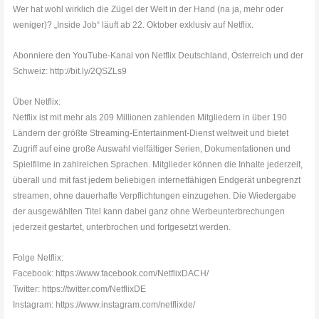
Wer hat wohl wirklich die Zügel der Welt in der Hand (na ja, mehr oder
weniger)? „Inside Job“ läuft ab 22. Oktober exklusiv auf Netflix.
Abonniere den YouTube-Kanal von Netflix Deutschland, Österreich und der
Schweiz: http://bit.ly/2QSZLs9
Über Netflix:
Netflix ist mit mehr als 209 Millionen zahlenden Mitgliedern in über 190
Ländern der größte Streaming-Entertainment-Dienst weltweit und bietet
Zugriff auf eine große Auswahl vielfältiger Serien, Dokumentationen und
Spielfilme in zahlreichen Sprachen. Mitglieder können die Inhalte jederzeit,
überall und mit fast jedem beliebigen internetfähigen Endgerät unbegrenzt
streamen, ohne dauerhafte Verpflichtungen einzugehen. Die Wiedergabe
der ausgewählten Titel kann dabei ganz ohne Werbeunterbrechungen
jederzeit gestartet, unterbrochen und fortgesetzt werden.
Folge Netflix:
Facebook: https://www.facebook.com/NetflixDACH/
Twitter: https://twitter.com/NetflixDE
Instagram: https://www.instagram.com/netflixde/