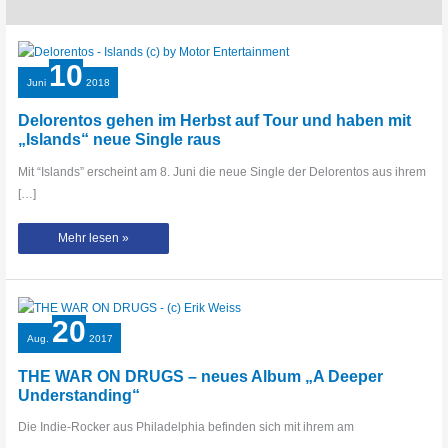
10
Juni
2018
Delorentos gehen im Herbst auf Tour und haben mit
„Islands“ neue Single raus
Mit “Islands” erscheint am 8. Juni die neue Single der Delorentos aus ihrem
[…]
Delorentos
Mehr lesen »
gehen
im
Herbst
auf
Tour
und
haben
20
mit
„Islands“
Aug.
2017
neue
Single
raus
THE WAR ON DRUGS – neues Album „A Deeper
Understanding“
Die Indie-Rocker aus Philadelphia befinden sich mit ihrem am