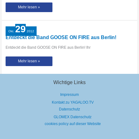
THE
Mehr lesen »
WAR
ON
DRUGS
–
neues
29
Album
„A
Okt.
2012
Deeper
Entdeckt die Band GOOSE ON FIRE aus Berlin!
Understanding“
Entdeckt die Band GOOSE ON FIRE aus Berlin! Ihr
Entdeckt
Mehr lesen »
die
Band
GOOSE
ON
FIRE
aus
Wichtige Links
Berlin!
Impressum
Kontakt zu YAGALOO.TV
Datenschutz
GLOMEX Datenschutz
cookies policy auf dieser Website