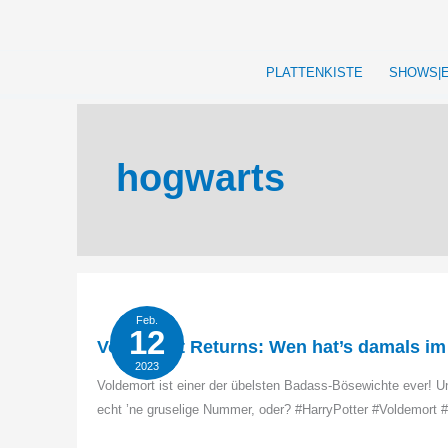
Zum
Inhalt
springen
PLATTENKISTE
SHOWS|
hogwarts
Feb.
12
Voldemort Returns: Wen hat’s damals im 
2023
Voldemort ist einer der übelsten Badass-Bösewichte ever! U
echt ’ne gruselige Nummer, oder? #HarryPotter #Voldemort 