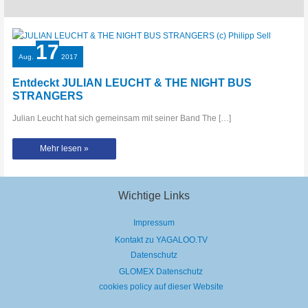
17
Aug.
2017
Entdeckt JULIAN LEUCHT & THE NIGHT BUS
STRANGERS
Julian Leucht hat sich gemeinsam mit seiner Band The […]
Entdeckt
Mehr lesen »
JULIAN
LEUCHT
&
THE
NIGHT
BUS
Wichtige Links
STRANGERS
Impressum
Kontakt zu YAGALOO.TV
Datenschutz
GLOMEX Datenschutz
cookies policy auf dieser Website