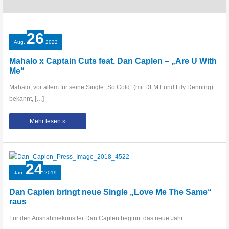
26
Aug.
2022
Mahalo x Captain Cuts feat. Dan Caplen – „Are U With
Me“
Mahalo, vor allem für seine Single „So Cold“ (mit DLMT und Lily Denning)
bekannt, […]
Mahalo
Mehr lesen »
x
Captain
Cuts
feat.
Dan
Caplen
–
24
„Are
U
Jan.
2019
With
Me“
Dan Caplen bringt neue Single „Love Me The Same“
raus
Für den Ausnahmekünstler Dan Caplen beginnt das neue Jahr