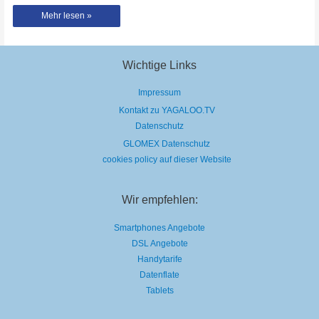
Dan
Mehr lesen »
Caplen
bringt
neue
Single
„Love
Me
Wichtige Links
The
Same“
raus
Impressum
Kontakt zu YAGALOO.TV
Datenschutz
GLOMEX Datenschutz
cookies policy auf dieser Website
Wir empfehlen:
Smartphones Angebote
DSL Angebote
Handytarife
Datenflate
Tablets