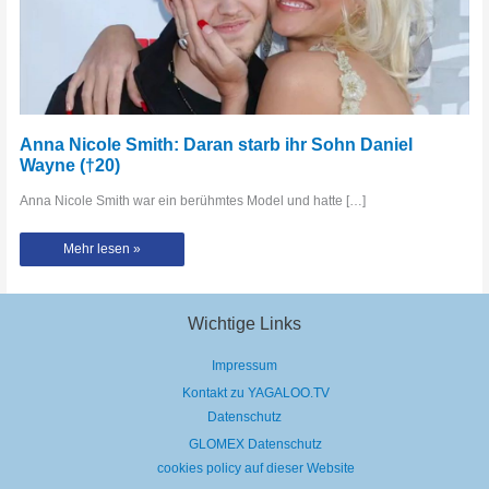
Anna Nicole Smith: Daran starb ihr Sohn Daniel
Wayne (†20)
Anna Nicole Smith war ein berühmtes Model und hatte […]
Anna
Mehr lesen »
Nicole
Smith:
Daran
starb
ihr
Sohn
Wichtige Links
Daniel
Wayne
(†20)
Impressum
Kontakt zu YAGALOO.TV
Datenschutz
GLOMEX Datenschutz
cookies policy auf dieser Website