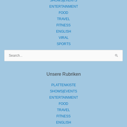
SHOWS|EVENTS
ENTERTAINMENT
FOOD
TRAVEL
FITNESS
ENGLISH
VIRAL
SPORTS
Suchen
nach:
Unsere Rubriken
PLATTENKISTE
SHOWS|EVENTS
ENTERTAINMENT
FOOD
TRAVEL
FITNESS
ENGLISH