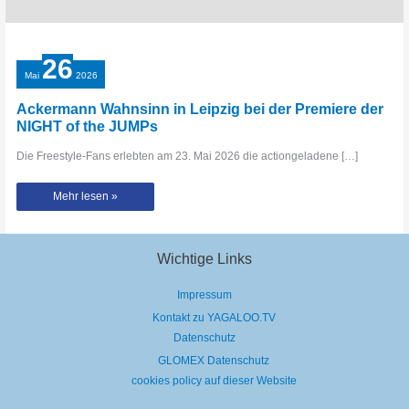
26
Mai
2026
Ackermann Wahnsinn in Leipzig bei der Premiere der
NIGHT of the JUMPs
Die Freestyle-Fans erlebten am 23. Mai 2026 die actiongeladene […]
Ackermann
Mehr lesen »
Wahnsinn
in
Leipzig
bei
der
Premiere
Wichtige Links
der
NIGHT
of
Impressum
the
JUMPs
Kontakt zu YAGALOO.TV
Datenschutz
GLOMEX Datenschutz
cookies policy auf dieser Website