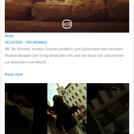
Music
SCOOTER – NO REWIND
Mit „No Rewind“ zünden Scooter pünktlich zum Saisonstart den nächsten
Festival-Banger! Der Song bringt alles mit, was die Band seit Jahrzehnten
zur absoluten Live-Macht…
Read more