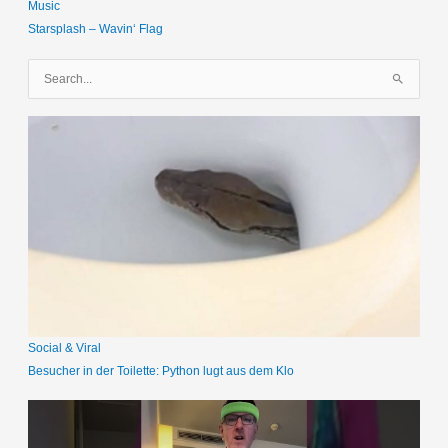
Music
Starsplash – Wavin‘ Flag
S
u
c
h
e
n
n
a
c
h
:
Social & Viral
Besucher in der Toilette: Python lugt aus dem Klo