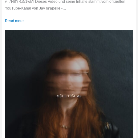
v=7N8YRz51wMI Dieses Video und seine Inhalte stammt vom offiziellen
YouTube-Kanal von Jay m’apelle -…
Read more