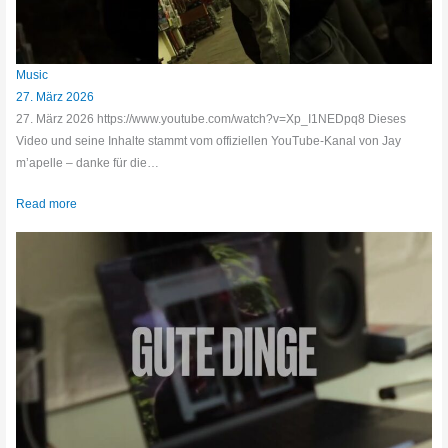
Music
27. März 2026
27. März 2026 https://www.youtube.com/watch?v=Xp_I1NEDpq8 Dieses
Video und seine Inhalte stammt vom offiziellen YouTube-Kanal von Jay
m’apelle – danke für die…
Read more