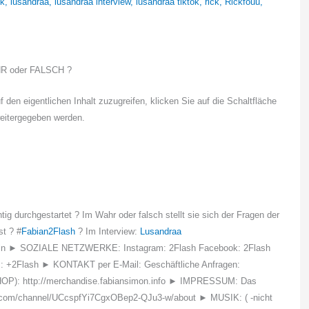
ok
,
lusandraa
,
lusandraa interview
,
lusandraa tiktok
,
rick
,
Rickfouu
,
R oder FALSCH ?
f den eigentlichen Inhalt zuzugreifen, klicken Sie auf die Schaltfläche
weitergegeben werden.
tig durchgestartet ? Im Wahr oder falsch stellt sie sich der Fragen der
st ? #
Fabian2Flash
? Im Interview:
Lusandraa
: Köln ► SOZIALE NETZWERKE: Instagram: 2Flash Facebook: 2Flash
+: +2Flash ► KONTAKT per E-Mail: Geschäftliche Anfragen:
): http://merchandise.fabiansimon.info ► IMPRESSUM: Das
be.com/channel/UCcspfYi7CgxOBep2-QJu3-w/about ► MUSIK: ( -nicht