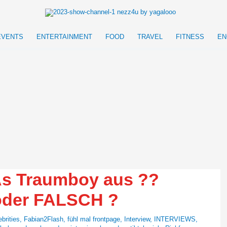
EVENTS
ENTERTAINMENT
FOOD
TRAVEL
FITNESS
EN
s Traumboy aus ??
oder FALSCH ?
ebrities
,
Fabian2Flash
,
fühl mal frontpage
,
Interview
,
INTERVIEWS
,