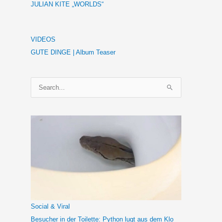
JULIAN KITE „WORLDS“
VIDEOS
GUTE DINGE | Album Teaser
S
u
c
h
e
n
n
a
c
h
Social & Viral
:
Besucher in der Toilette: Python lugt aus dem Klo