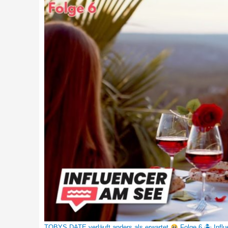
TOBYS DATE verläuft anders als erwartet
Folge 6 🏝 Infl