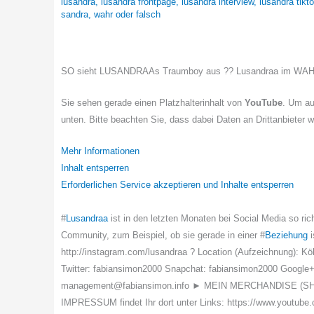
lusandra
,
lusandra frontpage
,
lusandra interview
,
lusandra tikt
sandra
,
wahr oder falsch
SO sieht LUSANDRAAs Traumboy aus ?? Lusandraa im WAH
Sie sehen gerade einen Platzhalterinhalt von
YouTube
. Um au
unten. Bitte beachten Sie, dass dabei Daten an Drittanbieter 
Mehr Informationen
Inhalt entsperren
Erforderlichen Service akzeptieren und Inhalte entsperren
#
Lusandraa
ist in den letzten Monaten bei Social Media so rich
Community, zum Beispiel, ob sie gerade in einer #
Beziehung
i
http://instagram.com/lusandraa ? Location (Aufzeichnung)
Twitter: fabiansimon2000 Snapchat: fabiansimon2000 Google
management@fabiansimon.info ► MEIN MERCHANDISE (SHOP
IMPRESSUM findet Ihr dort unter Links: https://www.youtu