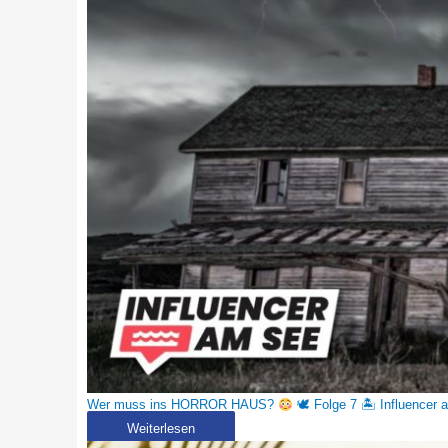
Wer muss ins HORROR HAUS?
🕊 Folge 7 🏝 Influencer
Weiterlesen