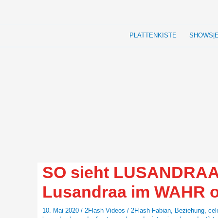
Zum
Inhalt
springen
PLATTENKISTE
SHOWS|
SO sieht LUSANDRAA
Lusandraa im WAHR 
10. Mai 2020
/
2Flash Videos
/
2Flash-Fabian
,
Beziehung
,
cel