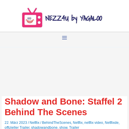
Zum
Inhalt
springen
Shadow and Bone: Staffel 2
Behind The Scenes
22. März 2023
/
Netflix
/
BehindTheScenes
,
Netflix
,
netflix video
,
Netflixde
,
offizieller Trailer
,
shadowandbone
,
show
,
Trailer