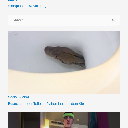
Starsplash – Wavin‘ Flag
S
u
c
h
e
n
n
a
c
h
:
Social & Viral
Besucher in der Toilette: Python lugt aus dem Klo